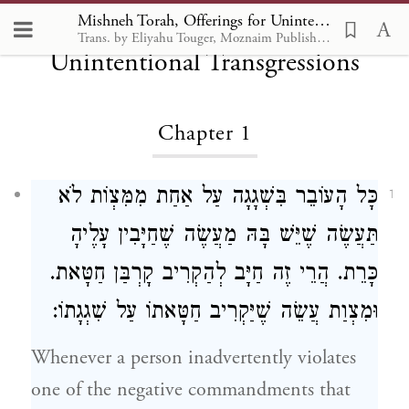
Mishneh Torah, Offerings for
Mishneh Torah, Offerings for Unintentional Transgressions 1:1
Trans. by Eliyahu Touger, Moznaim Publishing
Unintentional Transgressions
Chapter 1
כָּל הָעוֹבֵר בִּשְׁגָגָה עַל אַחַת מִמִּצְוֹת לֹא
1
תַּעֲשֶׂה שֶׁיֵּשׁ בָּהּ מַעֲשֶׂה שֶׁחַיָּבִין עָלֶיהָ
כָּרֵת. הֲרֵי זֶה חַיָּב לְהַקְרִיב קָרְבַּן חַטָּאת.
וּמִצְוַת עֲשֵׂה שֶׁיַּקְרִיב חַטָּאתוֹ עַל שִׁגְגָתוֹ:
Whenever a person inadvertently violates
one of the negative commandments that