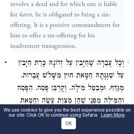
involve a deed and for which one is liable
for
karet
, he is obligated to bring a sin-
offering. It is a positive commandment for
him to offer a sin-offering for his
inadvertent transgression.
וְכָל עֲבֵרָה שֶׁחַיָּבִין עַל זְדוֹנָהּ כָּרֵת חַיָּבִין
2
עַל שִׁגְגָתָהּ חַטָּאת חוּץ מִשָּׁלֹשׁ עֲבֵרוֹת.
מְגַדֵּף. וּמְבַטֵּל מִילָה. וְקָרְבַּן פֶּסַח. הַפֶּסַח
וְהַמִּילָה מִפְּנֵי שֶׁהֵן מִצְוַת עֲשֵׂה וְחַטָּאת
We use cookies to give you the best experience possible on
אֵין מְבִיאִין אֶלָּא עַל שִׁגְגַת לֹא תַּעֲשֶׂה
our site. Click OK to continue using Sefaria.
Learn More
.
OK
שֶׁנֶּאֱמַר
"אַחַת מִכָּל מִצְוֹת ה'
)
(
ויקרא ד יג