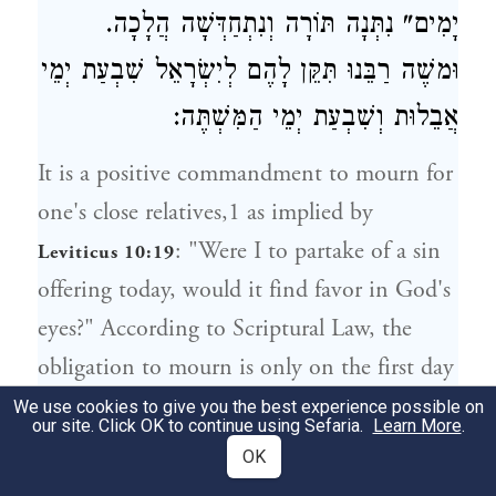
יָמִים" נִתְּנָה תּוֹרָה וְנִתְחַדְּשָׁה הֲלָכָה.
וּמשֶׁה רַבֵּנוּ תִּקֵּן לָהֶם לְיִשְׂרָאֵל שִׁבְעַת יְמֵי
אֲבֵלוּת וְשִׁבְעַת יְמֵי הַמִּשְׁתֶּה:
It is a positive commandment to mourn for
one's close relatives,1 as implied by
: "Were I to partake of a sin
Leviticus 10:19
offering today, would it find favor in God's
eyes?" According to Scriptural Law, the
obligation to mourn is only on the first day
which is the day of the person's death and
We use cookies to give you the best experience possible on
our site. Click OK to continue using Sefaria.
Learn More
.
burial. The remainder of the seven days of
OK
mourning are not required by Scriptural