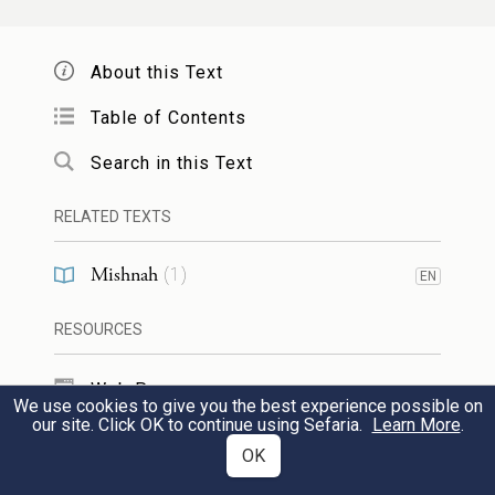
לקמיה, אמרה ליה: בעינא דניפלגי לי
About this Text
בנכסי דבי נשי. אמר להו: פלוגו. אמר
Table of Contents
ליה: כתיב לן: במקום ברא ברתא לא
Search in this Text
תירות. אמר ליה: מן יומא דגליתון
מארעכון איתנטלית אורייתא דמשה,
RELATED TEXTS
ואיתיהיבת עון גיליון, וכתיב ביה: ברא
Mishnah
(
1
)
EN
11
וברתא כחדא ירתון. למחר הדר עייל ליה
RESOURCES
איהו חמרא לובא. אמר להו: שפילית
Web Pages
לסיפיה דעון גיליון וכתב ביה: אנא לא
We use cookies to give you the best experience possible on
12
our site. Click OK to continue using Sefaria.
Learn More
.
TOOLS
למיפחת מן אורייתא דמשה אתיתי ולא
OK