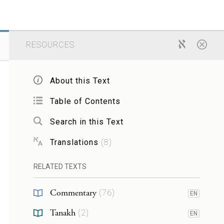
RESOURCES
About this Text
Table of Contents
Search in this Text
Translations
(
8
)
RELATED TEXTS
Commentary
(
76
)
EN
Tanakh
(
2
)
EN