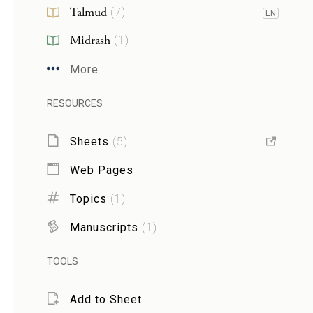
Talmud
(
7
)
EN
Midrash
(
1
)
More
RESOURCES
Sheets
(
5
)
Web Pages
Topics
(
1
)
Manuscripts
(
1
)
TOOLS
Add to Sheet