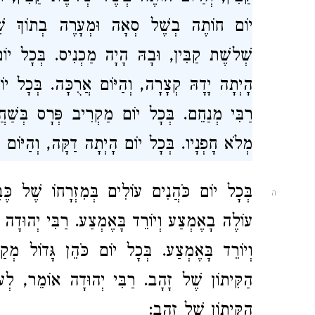
יוֹם חוֹתֶה בְשֶׁל סְאָה וּמְעָרֶה בְתוֹךְ שֶׁ
שְׁלשֶׁת קַבִּין, וּבָהּ הָיָה מַכְנִיס. בְּכָל יוֹ
הָיְתָה יָדָהּ קְצָרָה, וְהַיּוֹם אֲרֻכָּה. בְּכָל יוֹ
רַבִּי מְנַחֵם
. בְּכָל יוֹם מַקְרִיב פְּרָס בְּשַׁחֲר
מְלֹא חָפְנָיו. בְּכָל יוֹם הָיְתָה דַקָּה, וְהַיּוֹם דּ
בְּכָל יוֹם כֹּהֲנִים עוֹלִים בְּמִזְרָחוֹ שֶׁל כֶּבֶשׁ
ה
עוֹלֶה בָאֶמְצַע וְיוֹרֵד בָּאֶמְצַע.
רַבִּי יְהוּדָה
א
וְיוֹרֵד בָּאֶמְצַע. בְּכָל יוֹם כֹּהֵן גָּדוֹל מְקַדּ
הַקִּיתוֹן שֶׁל זָהָב.
רַבִּי יְהוּדָה
אוֹמֵר, לְעוֹלָ
הַקִּיתוֹן שֶׁל זָהָב: