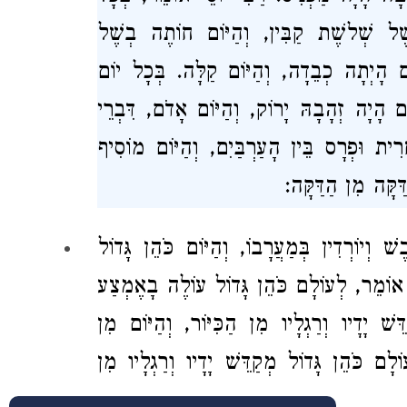
ל שְׁלשֶׁת קַבִּין, וְהַיּוֹם חוֹתֶה בְשֶׁל
ם הָיְתָה כְבֵדָה, וְהַיּוֹם קַלָּה. בְּכָל יוֹם
ם הָיָה זְהָבָהּ יָרוֹק, וְהַיּוֹם אָדֹם, דִּבְרֵי
ִית וּפְרָס בֵּין הָעַרְבַּיִם, וְהַיּוֹם מוֹסִיף
ַקָּה מִן הַדַּקָּה:
 וְיוֹרְדִין בְּמַעֲרָבוֹ, וְהַיּוֹם כֹּהֵן גָּדוֹל
וֹמֵר, לְעוֹלָם כֹּהֵן גָּדוֹל עוֹלֶה בָאֶמְצַע
ֵשׁ יָדָיו וְרַגְלָיו מִן הַכִּיּוֹר, וְהַיּוֹם מִן
ם כֹּהֵן גָּדוֹל מְקַדֵּשׁ יָדָיו וְרַגְלָיו מִן