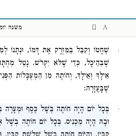
בְּתוֹרַת
משֶׁה
עַבְדֶּךָ (
), כִּי בַיּוֹ
ויקרא טז
חַטֹּאתֵיכֶם לִפְנֵי יְיָ תִּטְהָרוּ. וְהֵן עוֹנִין א
משנה יומא
וָעֶד:
שְׁחָטוֹ וְקִבֵּל בַּמִּזְרָק אֶת דָּמוֹ, וּנְתָנוֹ 
ג
שֶׁבַּהֵיכָל, כְּדֵי שֶׁלֹּא יִקְרֹשׁ. נָטַל מַחְתָּ
אֵילָךְ וְאֵילָךְ, וְחוֹתֶה מִן הַמְעֻכָּלוֹת הַפְּנִימ
שֶׁבָּעֲזָרָה:
בְּכָל יוֹם הָיָה חוֹתֶה בְּשֶׁל כֶּסֶף וּמְעָרֶה ב
ד
וּבָהּ הָיָה מַכְנִיס. בְּכָל יוֹם חוֹתֶה בְשֶׁל אַ
קַבִּין, וְהַיּוֹם חוֹתֶה בְשֶׁל שְׁלשֶׁת קַבִּין, 