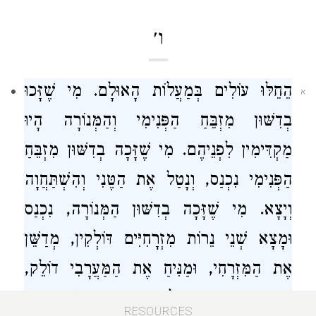
ו׳
הֵחֵלּוּ עוֹלִים בְּמַעֲלוֹת הָאוּלָם. מִי שֶׁזָּכוּ
א
בְדִשּׁוּן מִזְבֵּחַ הַפְּנִימִי וְהַמְּנוֹרָה הָיוּ
מַקְדִּימִין לִפְנֵיהֶם. מִי שֶׁזָּכָה בְדִשּׁוּן מִזְבֵּחַ
הַפְּנִימִי נִכְנַס, וְנָטַל אֶת הַטֶּנִי וְהִשְׁתַּחֲוָה
וְיָצָא. מִי שֶׁזָּכָה בְדִשּׁוּן הַמְּנוֹרָה, נִכְנַס
וּמָצָא שְׁנֵי נֵרוֹת מִזְרָחִיִּים דּוֹלְקִין, מְדַשֵּׁן
אֶת הַמִּזְרָחִי, וּמַנִּיחַ אֶת הַמַּעֲרָבִי דוֹלֵק,
שֶׁמִּמֶּנּוּ הָיָה מַדְלִיק אֶת הַמְּנוֹרָה בֵּין
RESOURCES