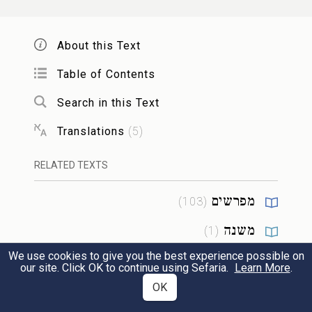
הָעַרְבַּיִם. מְצָאוֹ שֶׁכָּבָה, מְדַשְּׁנוֹ וּמַדְלִיקוֹ
מִמִּזְבַּח הָעוֹלָה. נָטַל אֶת הַכּוּז מִמַּעֲלָה
About this Text
שְׁנִיָּה, וְהִשְׁתַּחֲוָה וְיָצָא:
Table of Contents
Search in this Text
מִי שֶׁזָּכָה בַמַּחְתָּה, צָבַר אֶת הַגֶּחָלִים עַל
Translations
(
5
)
גַּבֵּי הַמִּזְבֵּחַ וְרִדְּדָן בְּשׁוּלֵי הַמַּחְתָּה,
ב
RELATED TEXTS
וְהִשְׁתַּחֲוָה וְיָצָא:
מפרשים
)
103
(
מִי שֶׁזָּכָה בַקְּטֹרֶת, הָיָה נוֹטֵל אֶת הַבָּזָךְ
משנה
)
1
(
מִתּוֹךְ הַכַּף וְנוֹתְנוֹ לְאוֹהֲבוֹ אוֹ לִקְרוֹבוֹ.
ג
We use cookies to give you the best experience possible on
תלמוד
)
10
(
our site. Click OK to continue using Sefaria.
Learn More
.
נִתְפַּזֵּר מִמֶּנּוּ לְתוֹכוֹ, נוֹתְנוֹ לוֹ בְחָפְנָיו.
OK
מדרש
)
2
(