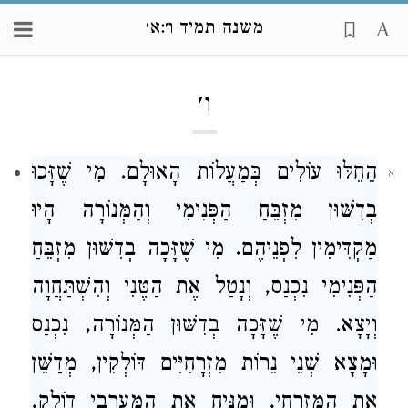
משנה תמיד ו׳:א׳
Loading...
ו׳
הֵחֵלּוּ עוֹלִים בְּמַעֲלוֹת הָאוּלָם. מִי שֶׁזָּכוּ
א
בְדִשּׁוּן מִזְבֵּחַ הַפְּנִימִי וְהַמְּנוֹרָה הָיוּ
מַקְדִּימִין לִפְנֵיהֶם. מִי שֶׁזָּכָה בְדִשּׁוּן מִזְבֵּחַ
הַפְּנִימִי נִכְנַס, וְנָטַל אֶת הַטֶּנִי וְהִשְׁתַּחֲוָה
וְיָצָא. מִי שֶׁזָּכָה בְדִשּׁוּן הַמְּנוֹרָה, נִכְנַס
וּמָצָא שְׁנֵי נֵרוֹת מִזְרָחִיִּים דּוֹלְקִין, מְדַשֵּׁן
אֶת הַמִּזְרָחִי, וּמַנִּיחַ אֶת הַמַּעֲרָבִי דוֹלֵק,