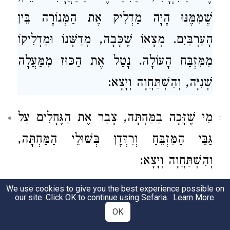
שֶׁמִּמֶּנּוּ הָיָה מַדְלִיק אֶת הַמְּנוֹרָה בֵּין
הָעַרְבַּיִם. מְצָאוֹ שֶׁכָּבָה, מְדַשְּׁנוֹ וּמַדְלִיקוֹ
מִמִּזְבַּח הָעוֹלָה. נָטַל אֶת הַכּוּז מִמַּעֲלָה
שְׁנִיָּה, וְהִשְׁתַּחֲוָה וְיָצָא:
מִי שֶׁזָּכָה בַמַּחְתָּה, צָבַר אֶת הַגֶּחָלִים עַל
ב
גַּבֵּי הַמִּזְבֵּחַ וְרִדְּדָן בְּשׁוּלֵי הַמַּחְתָּה,
וְהִשְׁתַּחֲוָה וְיָצָא:
We use cookies to give you the best experience possible on
מִי שֶׁזָּכָה בַקְּטֹרֶת, הָיָה נוֹטֵל אֶת הַבָּזָךְ
ג
our site. Click OK to continue using Sefaria.
Learn More
.
OK
מִתּוֹךְ הַכַּף וְנוֹתְנוֹ לְאוֹהֲבוֹ אוֹ לִקְרוֹבוֹ.