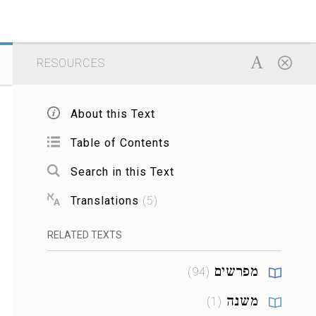
RESOURCES
About this Text
Table of Contents
Search in this Text
Translations
(
5
)
RELATED TEXTS
מפרשים
)
94
(
משנה
)
1
(