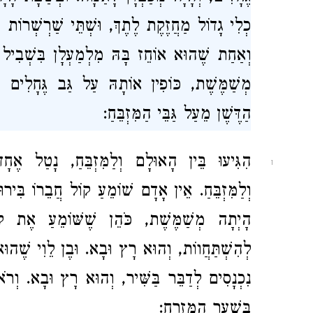
כְלִי גָדוֹל מַחֲזֶקֶת לֶתֶךְ, וּשְׁתֵּי שַׁרְשְׁרוֹת 
וְאַחַת שֶׁהוּא אוֹחֵז בָּהּ מִלְמַעְלָן בִּשְׁבִיל ש
מְשַׁמֶּשֶׁת, כּוֹפִין אוֹתָהּ עַל גַּב גֶּחָלִים וְ
הַדֶּשֶׁן מֵעַל גַּבֵּי הַמִּזְבֵּחַ:
הִגִּיעוּ בֵּין הָאוּלָם וְלַמִּזְבֵּחַ, נָטַל אֶח
ו
וְלַמִּזְבֵּחַ. אֵין אָדָם שׁוֹמֵעַ קוֹל חֲבֵרוֹ בִּירו
הָיְתָה מְשַׁמֶּשֶׁת, כֹּהֵן שֶׁשּׁוֹמֵעַ אֶת קוֹ
לְהִשְׁתַּחֲווֹת, וְהוּא רָץ וּבָא. וּבֶן לֵוִי שֶׁהוּא
נִכְנָסִים לְדַבֵּר בַּשִּׁיר, וְהוּא רָץ וּבָא. וְ
בְּשַׁעַר הַמִּזְרָח: