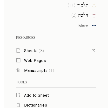
תלמוד
)
11
(
הלכה
)
2
(
More
RESOURCES
Sheets
(
3
)
Web Pages
Manuscripts
(
1
)
TOOLS
Add to Sheet
Dictionaries