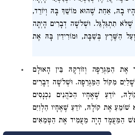
הָיוּ בָהּ, אַחַת שֶׁהוּא מוֹשֵׁךְ בָּהּ וְיוֹרֵד,
ֶׁלֹּא תִתְגַּלְגֵּל. וּשְׁלשָׁה דְבָרִים הָיְתָה
עַל הַשֶּׁרֶץ בְּשַׁבָּת, וּמוֹרִידִין בָּהּ אֶת
ָד אֶת הַמַּגְרֵפָה וְזוֹרְקָהּ בֵּין הָאוּלָם
ּשָׁלַיִם מִקּוֹל הַמַּגְרֵפָה. וּשְׁלשָׁה דְבָרִים
לָהּ, יוֹדֵעַ שֶׁאֶחָיו הַכֹּהֲנִים נִכְנָסִים
 שׁוֹמֵעַ אֶת קוֹלָהּ, יוֹדֵעַ שֶׁאֶחָיו הַלְוִיִּם
רֹאשׁ הַמַּעֲמָד הָיָה מַעֲמִיד אֶת הַטְּמֵאִים