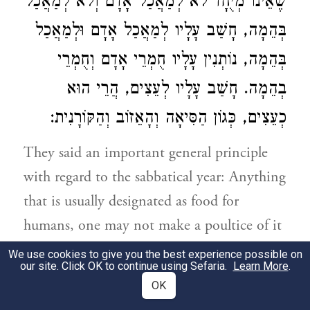
שֶׁאֵינוֹ מְיֻחָד לֹא לְמַאֲכַל אָדָם וְלֹא לְמַאֲכַל
בְּהֵמָה, חָשַׁב עָלָיו לְמַאֲכַל אָדָם וּלְמַאֲכַל
בְּהֵמָה, נוֹתְנִין עָלָיו חֻמְרֵי אָדָם וְחֻמְרֵי
בְהֵמָה. חָשַׁב עָלָיו לְעֵצִים, הֲרֵי הוּא
כְעֵצִים, כְּגוֹן הַסִּיאָה וְהָאֵזוֹב וְהַקּוֹרָנִית:
They said an important general principle
with regard to the sabbatical year: Anything
that is usually designated as food for
humans, one may not make a poultice of it
for a person. And there is no need to say
We use cookies to give you the best experience possible on
our site. Click OK to continue using Sefaria.
Learn More
.
[that he may not make a poultice of it] for
OK
a beast. Anything that is not usually