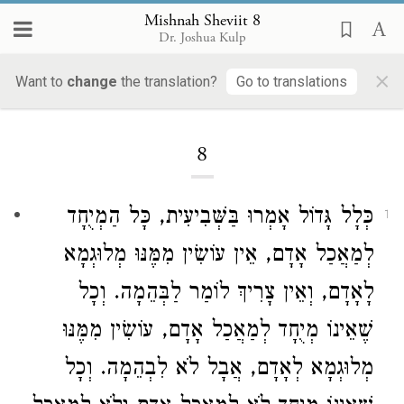
Mishnah Sheviit 8
Dr. Joshua Kulp
×
Want to
change
the translation?
Go to translations
Loading...
8
כְּלָל גָּדוֹל אָמְרוּ בַּשְּׁבִיעִית, כָּל הַמְיֻחָד
1
לְמַאֲכַל אָדָם, אֵין עוֹשִׂין מִמֶּנּוּ מְלוּגְמָא
לָאָדָם, וְאֵין צָרִיךְ לוֹמַר לַבְּהֵמָה. וְכָל
שֶׁאֵינוֹ מְיֻחָד לְמַאֲכַל אָדָם, עוֹשִׂין מִמֶּנּוּ
מְלוּגְמָא לְאָדָם, אֲבָל לֹא לִבְהֵמָה. וְכָל