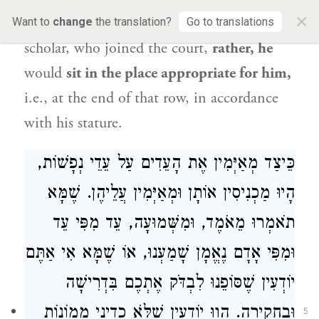
×
not sit in the place of the first
Torah
Want to
change
the translation?
Go to translations
scholar, who joined the court,
rather, he
would
sit in the place appropriate for him,
i.e., at the end of that row, in accordance
with his stature.
כֵּיצַד מְאַיְּמִין אֶת הָעֵדִים עַל עֵדֵי נְפָשׁוֹת,
הָיוּ מַכְנִיסִין אוֹתָן וּמְאַיְּמִין עֲלֵיהֶן. שֶׁמָּא
תֹאמְרוּ מֵאֹמֶד, וּמִשְּׁמוּעָה, עֵד מִפִּי עֵד
וּמִפִּי אָדָם נֶאֱמָן שָׁמַעְנוּ, אוֹ שֶׁמָּא אִי אַתֶּם
יוֹדְעִין שֶׁסּוֹפֵנוּ לִבְדֹּק אֶתְכֶם בִּדְרִישָׁה
וּבַחֲקִירָה. הֱווּ יוֹדְעִין שֶׁלֹּא כְדִינֵי מָמוֹנוֹת
5