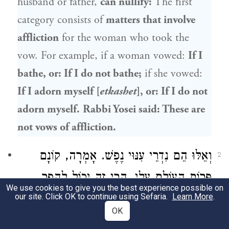
husband or father,
can nullify:
The first
category consists of
matters that involve
affliction
for the woman who took the
vow. For example, if a woman vowed:
If I
bathe, or: If I do not bathe;
if she vowed:
If I adorn myself [
etkashet
], or: If I do not
adorn myself.
Rabbi Yosei
said: These are
not vows of affliction.
וְאֵלּוּ הֵם נִדְרֵי עִנּוּי נֶפֶשׁ. אָמְרָה, קוֹנָם
2
פֵּרוֹת הָעוֹלָם עָלָי, הֲרֵי זֶה יָכוֹל לְהָפֵר.
We use cookies to give you the best experience possible on
our site. Click OK to continue using Sefaria.
פֵּרוֹת מְדִינָה עָלָי, יָבִיא לָהּ מִמְּדִינָה
Learn More
.
OK
אַחֶרֶת. פֵּרוֹת חֶנְוָנִי זֶה עָלָי, אֵינוֹ יָכוֹל