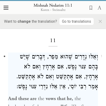
Mishnah Nedarim 11:1
Koren - Steinsaltz
×
Want to
change
the translation?
Go to translations
Loading...
11
וְאֵלּוּ נְדָרִים שֶׁהוּא מֵפֵר, דְּבָרִים שֶׁיֵּשׁ
1
בָּהֶם עִנּוּי נֶפֶשׁ, אִם אֶרְחָץ וְאִם לֹא
אֶרְחָץ, אִם אֶתְקַשֵּׁט וְאִם לֹא אֶתְקַשֵּׁט.
אָמַר
רַבִּי יוֹסֵי
, אֵין אֵלּוּ נִדְרֵי עִנּוּי נָפֶשׁ:
And these are
the
vows that he,
the