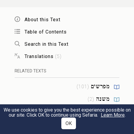
חַשְׁמוֹנַאי אֶת אַבְנֵי הַמִּזְבֵּחַ שֶׁשִּׁקְּצוּם
מַלְכֵי יָוָן. צְפוֹנִית מַעֲרָבִית, בָּהּ יוֹרְדִים
About this Text
לְבֵית הַטְּבִילָה:
Table of Contents
Search in this Text
שְׁנַיִם שְׁעָרִים הָיוּ לְבֵית הַמּוֹקֵד, אֶחָד
ז
Translations
(
5
)
פָּתוּחַ לַחֵיל וְאֶחָד פָּתוּחַ לָעֲזָרָה. אָמַר רַבִּי
RELATED TEXTS
יְהוּדָה, זֶה שֶׁהָיָה פָתוּחַ לָעֲזָרָה, פִּשְׁפָּשׁ
מפרשים
)
101
(
קָטָן הָיָה לוֹ, שֶׁבּוֹ נִכְנָסִין לִבְלֹשׁ אֶת
משנה
)
2
(
הָעֲזָרָה:
We use cookies to give you the best experience possible on
תלמוד
)
5
(
our site. Click OK to continue using Sefaria.
Learn More
.
בֵּית הַמּוֹקֵד, כִּפָּה, וּבַיִת גָּדוֹל הָיָה, מֻקָּף
OK
הלכה
ח
)
2
(