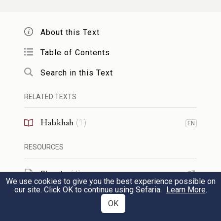
שהולך שם בשבת עכ"פ נר אחד אף
שאינו אוכל שם כדי שלא יכשל בעץ או
About this Text
באבן מיהו הברכה תברך על הנר
Table of Contents
שבמקום אכילה:
Search in this Text
(ג) לעשות - ואם מעותיו מצומצמין
RELATED TEXTS
3
נראה שטוב יותר שיקנה אחד יפה ולא
Halakhah
(
1
)
EN
שנים גרועין:
RESOURCES
(ד) שתי פתילות - היינו כשהוא דולק
4
Sheets
(
4
)
We use cookies to give you the best experience possible on
our site. Click OK to continue using Sefaria.
Learn More
.
שמן בנר ואם הדלקתו הוא בנרות עושה
Web Pages
OK
שני נרות. ומותר להדליק מנר לנר בין
TOOLS