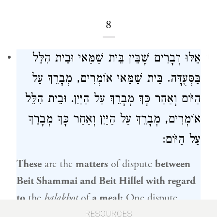
8
אֵלּוּ דְבָרִים שֶׁבֵּין
בֵּית שַׁמַּאי
וּבֵית הִלֵּל
1
בַּסְּעֻדָּה.
בֵּית שַׁמַּאי
אוֹמְרִים, מְבָרֵךְ עַל
הַיּוֹם וְאַחַר כָּךְ מְבָרֵךְ עַל הַיַּיִן.
וּבֵית הִלֵּל
אוֹמְרִים, מְבָרֵךְ עַל הַיַּיִן וְאַחַר כָּךְ מְבָרֵךְ
עַל הַיּוֹם:
These
are the
matters
of dispute
between
Beit Shammai
and
Beit Hillel
with regard
to
the
halakhot
of
a meal:
One dispute
concerns the order of blessings in
kiddush
.
RESOURCES