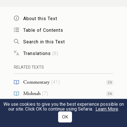
Beit Shammai
say:
When one recites
kiddush
over wine,
one recites a blessing
About this Text
over the
sanctification of the
day and
Table of Contents
recites a blessing over the wine thereafter.
Search in this Text
And
Beit Hillel
say: One recites a blessing
Translations
(
8
)
over the wine and recites a blessing over
the day thereafter.
RELATED TEXTS
Commentary
(
41
)
בֵּית שַׁמַּאי
אוֹמְרִים, נוֹטְלִין לַיָּדַיִם, וְאַחַר
EN
2
Mishnah
(
7
)
EN
כָּךְ מוֹזְגִין אֶת הַכּוֹס.
וּבֵית הִלֵּל
אוֹמְרִים,
We use cookies to give you the best experience possible on
Talmud
(
15
)
EN
מוֹזְגִין אֶת הַכּוֹס וְאַחַר כָּךְ נוֹטְלִין לַיָּדָיִם:
our site. Click OK to continue using Sefaria.
Learn More
.
Midrash
(
1
)
OK
Similarly,
Beit Hillel
and
Beit Shammai