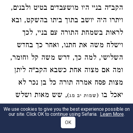
הקב"ה בניי היו מושעבדים בטיט ולבנים,
ויתרו היה יושב בתוך ביתו בהשקט, ובא
לראות בשמחת התורה עם בניי, לכך
וישלח משה את חתנו, ואחר כך בחדש
השלישי, למה כך, דרש משה קל וחומר,
ומה אם מצוה אחת כשבא הקב"ה ליתן
מצות פסח אמרה תורה כל בן נכר לא
יאכל בו
, שש מאות ושלש
)
(
שמות יב מג
עשרה מצות שרוצה ליתן לישראל, יהא
We use cookies to give you the best experience possible on
our site. Click OK to continue using Sefaria.
Learn More
.
יתרו כאן ויראה אותם, לפיכך וישלח
OK