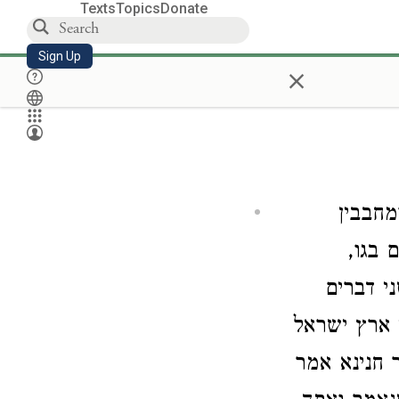
Texts
Topics
Donate
Sign Up
×
. בבין
ם בגו
,  דברים
 ארץ ישראל
 חנינא אמר