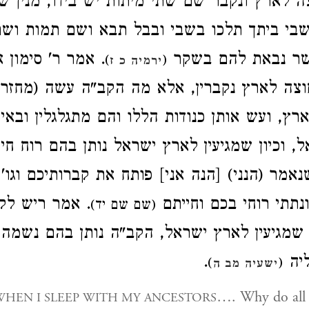
 לארץ ונקבר שם שתי מיתות יש בידו, מנין ש
שבי ביתך תלכו בשבי ובבל תבא ושם תמות וש
שר נבאת להם בשקר
אמר ר' סימון אם
)
(
ירמיה כ ז
וצה לארץ נקברין, אלא מה הקב"ה עשה (מחזר
ץ, ועש אותן כנודות הללו והם מתגלגלין ובאין,
 וכיון שמגיעין לארץ ישראל נותן בהם רוח חיים
 שנאמר (הנני) [הנה אני] פותח את קברותיכם וגו
, תתי רוחי בכם וחייתם
אמר ריש לקיש
(שם שם יד)
 שמגיעין לארץ ישראל, הקב"ה נותן בהם נשמה,
.
ליה
)
(
ישעיה מב ה
…. Why do all 
WHEN I SLEEP WITH MY ANCESTORS