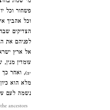
מי שמת בחוצה
פשחור וכל יו
וכל אהביך א
הצדיקים שבח]
לפניהם את האר
אל ארץ ישראל,
עומדין מנין,'
ואחר כך ונ
)
יב
מלא הוא כיון
נשמה לעם ע
the ancestors