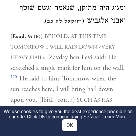
ומגוג היה מתוקן, שנאמר וגשם שוטף
.
ואבני אלגביש
)
(
יחזקאל לח כב
(
:)
BEHOLD, AT THIS TIME
Exod. 9:18
TOMORROW I WILL RAIN DOWN <VERY
. Zavday ben Levi said: He
HEAVY HAIL>
scratched a single mark for him on the wall.
110
He said to him: Tomorrow when the
sun reaches here, I will bring hail down
upon you. (Ibid., cont.:)
SUCH AS HAS
. Nothing has happened like
NEVER BEEN
We use cookies to give you the best experience possible on
our site. Click OK to continue using Sefaria.
Learn More
.
it, but it is going to happen to the nations.
OK
It is prepared for Sennacherib. <These are>