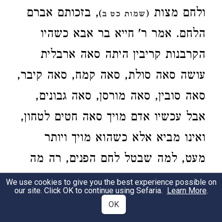
ולחם מצות
, בזכותם אברם
)
(
שמות כט ב
הלחם. אמר ר' חייא בר אבא כשהיו
הקרבנות קריבין היתה סאה ארבלית
עושה סאה סולת, סאה קמח, סאה קיבר,
סאה סובין, סאה מורסן, סאה גבונים,
אבל עכשיו אדם מויך סאה חטים לטחון,
ואינו מביא אלא כשהוא מויך ויותר
מעט, למה שבטל לחם הפנים, רה מה
היו הקרבנות שהיו קריבין על גבי המזבח
We use cookies to give you the best experience possible on
our site. Click OK to continue using Sefaria.
Learn More
.
יפין להם, שכל מה שהיה קרב ממינו
OK