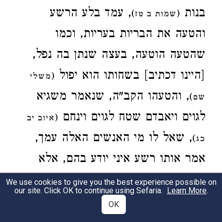
בנות
, עמד בלע הרשע
)
(
שמות ב טז
והטעה את הבריות בעריות, וכמו
שהטעה הוטעה, בעצה שנתן בה נפל,
[היינו דכתיב] בשחותו הוא יפול
(
משלי
, והטעהו הקב"ה, שנאמר משגיא
)
שם
לגוים ויאבדם שטח לגוים וינחם
(
איוב יב
, שאל לו מי האנשים האלה עמך,
)
כג
אמר אותו רשע איני יודע בהם, אלא
בלק בן צפור מלך מואב שלח אלי, הנה
We use cookies to give you the best experience possible on
our site. Click OK to continue using Sefaria.
Learn More
.
העם היוצא ממצרים וגו', להודיע שהוא
OK