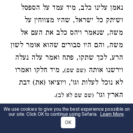
נאמן עלינו כלב, מיד עמד על הספסל
ושיתק כל ישראל, שהיו מצווחין על
משה, שנאמר ויהס כלב את העם אל
משה, והם היו סבורים שהוא אומר לשון
הרע, לכך שתקו, פתח ואמר עלה נעלה
וירשנו אותה
, מיד חלקו ואמרו
(שם שם)
לא נוכל לעלות וגו', ויוציאו (את) דבת
.
הארץ וגו'
(שם שם לא לב)
(
:)
We use cookies to give you the best experience possible on
THEN CALEB HUSHED <THE
Numb. 13:30
our site. Click OK to continue using Sefaria.
Learn More
.
…, when at first
PEOPLE BEFORE MOSES>
OK
he said to them: I am of the same opinion