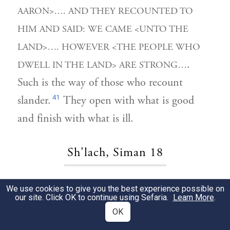
AARON>…. AND THEY RECOUNTED TO
HIM AND SAID: WE CAME <UNTO THE
LAND>…. HOWEVER <THE PEOPLE WHO
.
DWELL IN THE LAND> ARE STRONG…
Such is the way of those who recount
41
slander.
They open with what is good
and finish with what is ill.
Sh'lach, Siman 18
עמלק יושב
. מה ראו לפתוח
(שם שם כט)
1
We use cookies to give you the best experience possible on
our site. Click OK to continue using Sefaria.
Learn More
.
בעמלק, משל למה הדבר דומה, לתינוק
OK