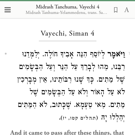
Midrash Tanchuma, Vayechi 4
Midrash Tanhuma-Yelammedenu, trans. Samuel A. Berman
Loading...
Vayechi, Siman 4
וַיֹּאמֶר
לְיוֹסֵף הִנֵּה אָבִיךָ חוֹלֶה. יְלַמְּדֵנוּ
1
רַבֵּנוּ, מַהוּ לְבָרֵךְ עַל הַנֵּר וְעַל הַבְּשָׂמִים
שֶׁל מֵתִים. כָּךְ שָׁנוּ רַבּוֹתֵינוּ, אֵין מְבָרְכִין
לֹא עַל הָאוֹר וְלֹא עַל הַבְּשָׂמִים שֶׁל
מֵתִים. מַאי טַעְמָא. שֶׁכָּתוּב, לֹא הַמֵּתִים
.
יְהַלְלוּ יָהּ
)
(
תהלים קטו, יז
And it came to pass after these things, that