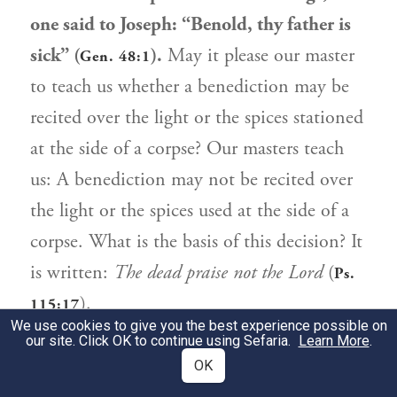
one said to Joseph: “Benold, thy father is
sick” (
).
May it please our master
Gen. 48:1
to teach us whether a benediction may be
recited over the light or the spices stationed
at the side of a corpse? Our masters teach
us: A benediction may not be recited over
the light or the spices used at the side of a
corpse. What is the basis of this decision? It
is written:
The dead praise not the Lord
(
Ps.
).
115:17
We use cookies to give you the best experience possible on
our site. Click OK to continue using Sefaria.
Learn More
.
אָמַר רַבִּי מֵאִיר, מֵתֵי עוֹבְדֵי עֲבוֹדָה זָרָה,
2
OK
מֵתִין. אֲבָל מֵתֵיהֶן שֶׁל יִשְׂרָאֵל אֵינָן מֵתִים,