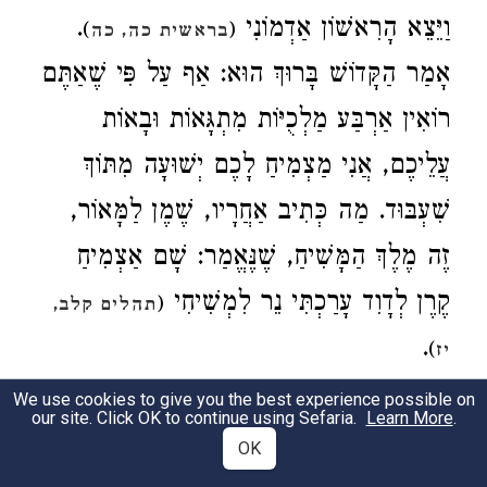
.
וַיֵּצֵא הָרִאשׁוֹן אַדְמוֹנִי
)
(
בראשית כה, כה
אָמַר הַקָּדוֹשׁ בָּרוּךְ הוּא: אַף עַל פִּי שֶׁאַתֶּם
רוֹאִין אַרְבַּע מַלְכֻיּוֹת מִתְגָּאוֹת וּבָאוֹת
עֲלֵיכֶם, אֲנִי מַצְמִיחַ לָכֶם יְשׁוּעָה מִתּוֹךְ
שִׁעְבּוּד. מַה כְּתִיב אַחֲרָיו, שֶׁמֶן לַמָּאוֹר,
זֶה מֶלֶךְ הַמָּשִׁיחַ, שֶׁנֶּאֱמַר: שָׁם אַצְמִיחַ
קֶרֶן לְדָוִד עָרַכְתִּי נֵר לִמְשִׁיחִי
(
תהלים קלב,
.
)
יז
This is the offering which ye shall take of
We use cookies to give you the best experience possible on
our site. Click OK to continue using Sefaria.
Learn More
.
them: gold, etc. (
).
The
gold
Exod. 25:3
OK
corresponds to the kingdom of Babylon, as