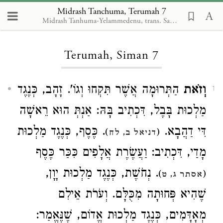
Midrash Tanchuma, Terumah 7
Midrash Tanhuma-Yelammedenu, trans. Samuel A. Berman
Loading...
Terumah, Siman 7
וְזֹאת
הַתְּרוּמָה אֲשֶׁר תִּקְחוּ וְגוֹ'. זָהָב, כְּנֶגֶד
1
מַלְכוּת בָּבֶל, דִּכְתִיב בָּהּ: אַנְתְּ הוּא רֵאשָׁה
דִּי דַהֲבָא.
. כֶּסֶף, כְּנֶגֶד מַלְכוּת
)
(
דניאל ב, לח
מָדַי, דִּכְתִיב: וַעֲשֶׂרֶת אֲלָפִים כִּכַּר כֶּסֶף
. נְחֹשֶׁת, כְּנֶגֶד מַלְכוּת יָוָן,
)
(
אסתר ג, ט
שֶׁהִיא פְּחוּתָה מִכֻּלָּם. וְעֹרֹת אֵילִם
מְאָדָּמִים, כְּנֶגֶד מַלְכוּת אֱדוֹם, שֶׁנֶּאֱמַר: