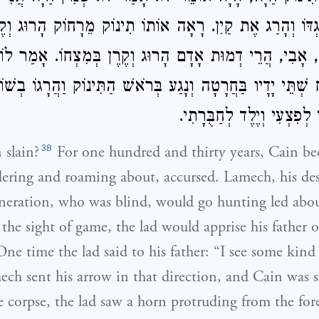
ֶגְדּוֹ וְהָרַג אֶת קַיִן. רָאָה אוֹתוֹ תִינוֹק מֵרָחוֹק הָרוּג וְקֶ
, אָבִי, הֲרֵי דְמוּת אָדָם הָרוּג וְקֶרֶן בְּמִצְחוֹ. אָמַר לוֹ
 שְׁתֵּי יָדָיו בַּחֲרָטָה וְנָגַע בְּרֹאשׁ הַתִּינוֹק וַהֲרָגוֹ בְשׁוֹ
י לְפִצְעִי וְיֶלֶד לְחַבֻּרָתִי
38
slain?
For one hundred and thirty years, Cain b
dering and roaming about, accursed. Lamech, his de
neration, who was blind, would go hunting led abou
the sight of game, the lad would apprise his father of
ne time the lad said to his father: “I see some kind 
ech sent his arrow in that direction, and Cain was s
 corpse, the lad saw a horn protruding from the for