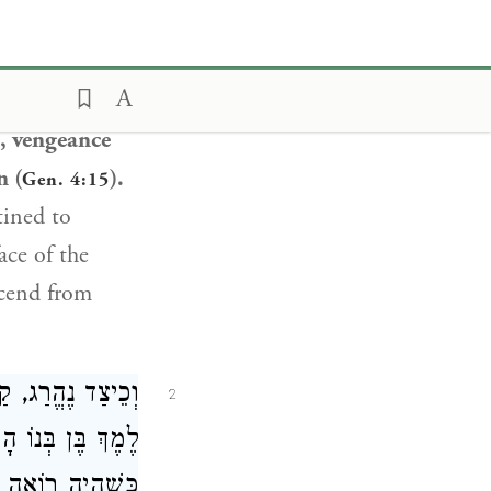
וּבִטַּלְתָּן מִן הָ
הֵן, חֲנוֹךְ עִירָד.
, vengeance
n (
).
Gen. 4:15
tined to
ace of the
scend from
וְכֵיצַד נֶהֱרַג, ק.
2
לֶמֶךְ בֶּן בְּנוֹ ,
כְּשֶׁהָיָה רוֹאֶה 