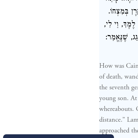
רֶן בְּמִצְחוֹ
 לֶמֶךְ, וַי לִי
גֵג, שֶׁנֶּאֱמַר
How was Cain 
of death, wan
the seventh ge
young son. At 
whereabouts. O
distance.” Lam
approached the