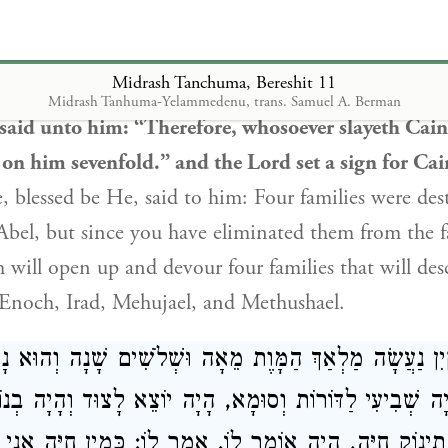
עוֹלָם, כָּךְ תִּפְתַּח הָאָרֶץ אֶת פִּיהָ וְתִבְלַע לְךָ אַרְבַּע מִ
 וּמְחוּיָאֵל וּמְתוּשָׁאֵל
Midrash Tanchuma, Bereshit 11
Midrash Tanhuma-Yelammedenu, trans. Samuel A. Berman
said unto him: “Therefore, whosoever slayeth Cain
 on him sevenfold.” and the Lord set a sign for Cai
blessed be He, said to him: Four families were des
bel, but since you have eliminated them from the f
th will open up and devour four families that will de
 Enoch, Irad, Mehujael, and Methushael.
ַיִן נַעֲשָׂה מַלְאַךְ הַמָּוֶת מֵאָה וּשְׁלֹשִׁים שָׁנָה וְהוּא נָע
הָיָה שְׁבִיעִי לַדּוֹרוֹת וְסוּמָא, הָיָה יוֹצֵא לָצוּד וְהָיָה בְנוֹ
תִינוֹק חַיָּה, הָיָה אוֹמֵר לוֹ. אָמַר לוֹ: כְּמִין חַיָּה אֲנִ