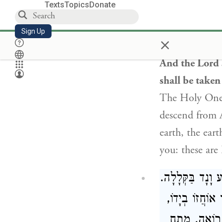
Texts
Topics
Donate
שְׁפָּחוֹת. אֵלּוּ
Sign Up
×
And the Lord 
shall be taken
The Holy One, 
descend from A
earth, the ear
you: these are
 וָנָד בַּקְּלָלָה
 אוֹחֲזוֹ בְיָדוֹ
י רוֹאֶה. מָתַח