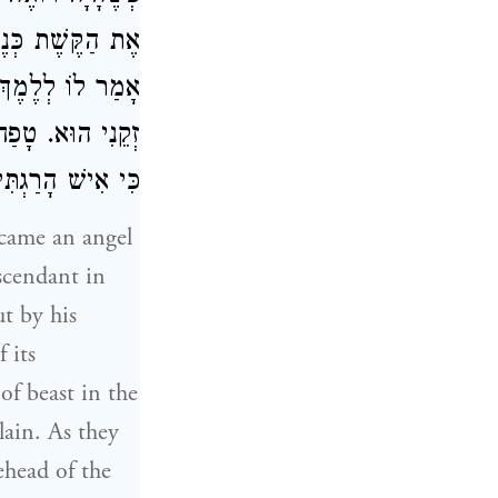
אֶת הַקֶּשֶׁת כְּנ.
אָמַר לוֹ לְלֶמֶךְ,
זְקֵנִי הוּא. טָפַח:
כִּי אִישׁ הָרַגְתִּ.
ecame an angel
scendant in
t by his
 its
of beast in the
lain. As they
ehead of the