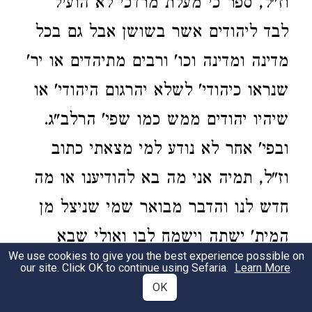
וז"ל, ספר כי מעלת מרדכי לא הועיל
לבד ליהודים אשר בשושן אבל גם בכל
מדינה ומדינה וכו' ורבים מתיהדים או יר'
שנראו כיהודי' לשלא יהרגום היהודי' או
שיהיו יהודים ממש כמו שפי' הרלב"ג.
ובפי' אחר לא נודע למי מצאתי כתוב
וז"ל, תמיה אני מה בא להודיענו או מה
חדש לנו והדבר מבואר שמי שניצל מן
המית' ישתה וישמח לבו ואולי שבא
We use cookies to give you the best experience possible on
להודיע גנותם של ישראל שלא נתעסקו
our site. Click OK to continue using Sefaria.
Learn More
.
OK
בשירו' ובתושבחו' למי שעשה להם את