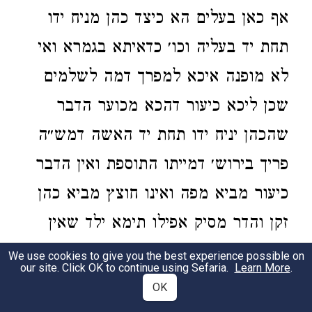
אף כאן בעלים הא כיצד כהן מניח ידו
תחת יד בעליה וכו׳ כדאיתא בגמרא ואי
לא מופנה איכא למפרך דמה לשלמים
שכן ליכא כיעור דהכא מכוער הדבר
שהכהן יניח ידו תחת יד האשה דמש״ה
פריך בירוש׳ דמייתו התוספת ואין הדבר
כיעור מביא מפה ואינו חוצץ מביא כהן
זקן והדר מסיק אפילו תימא ילד שאין
יצה״ר מצוי לשעה ע״כ והשתא אי לאו
We use cookies to give you the best experience possible on
our site. Click OK to continue using Sefaria.
Learn More
.
דמופנה ליכא למילף מהתם:
OK