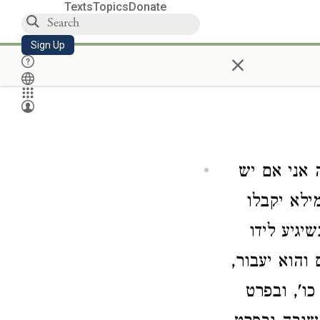
Texts
Topics
Donate
Sign Up
×
 אני אם יש
ילא יקבלו
יגיע לידו
הוא יעבור,
כו', ובפרט