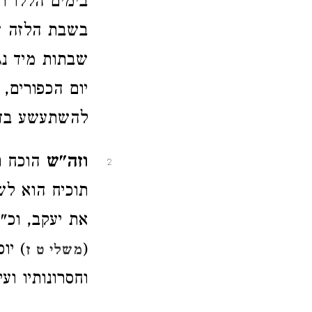
בימים הללו ר
בשבת הלזה ש
שבתות מיד נג
יום הכפורים,
להשתעשע בדבר
וזה"ש
הוכח ר
2
תוכיח הוא לש
את יעקב, וכ"
(
) יו
משלי ט ז
וחסרונותיו ועי