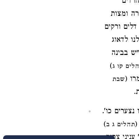
חרדים
רה ומצות
דלים ורקים
נו לדאוג
"ש בבינה
)
לים קו ג
רו (
שבת
.
צערים כו'.
(
)
תהלים ג ב
עניני צרות,