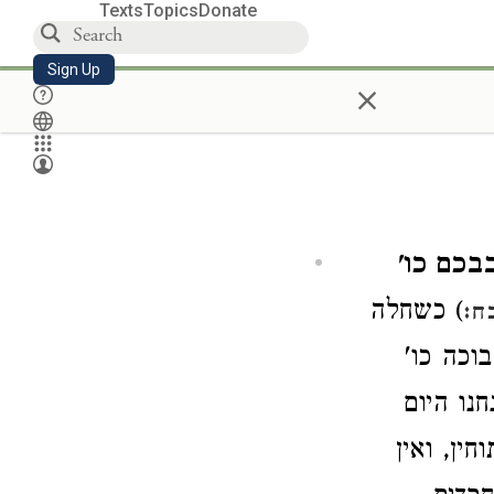
Texts
Topics
Donate
Sign Up
×
בכם כו'
) כשחלה
ח:
בוכה כו'
חנו היום
ין, ואין