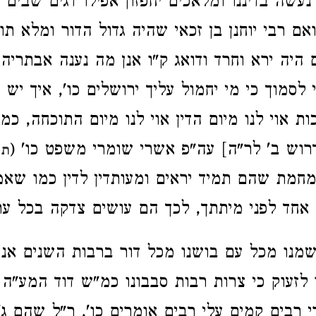
 נעשה בדיננו ומלאכים יחפזון אפילו דגים שבים 
אם רבי יוחנן בן זכאי שהיה גדול הדור ומלא תו
 היה ירא וחרד ודואג ק"ו אנן מה נענה אבתריה 
י לסמוך כי מי יחמול עליך ירושלים כו', איך יש ל
ות אוי לנו מיום הדין אוי לנו מיום התוכחה, כמ
רוש ב' לר"ה] עה"פ אשרי שומרי משפט כו' (
תה
חמת שהם תמיד יראים ומעותדין לדין כמו שאמ
 אחד לפני מיתתך, לכך הם עושים צדקה בכל עת
מנו מכל עם בושנו מכל דור ברבות השנים אנו נ
 לזעוק כי צרות רבות סבבונו כמ"ש דוד המע"ה 
 רבים קמים עלי רבים אומרים כו', ר"ל שהם ג' 