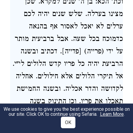
וכת' הכא: בן ה' שנים למקרא. שכן
מצינו בערלה. שלש שנים יהיה לכם
ערלים לא יאכל לאסור אף בהנאה
כדמוכח בכל שעה. אבל ברביעית מותר
על ידי (פרייה) [פדייה]. דכתיב ובשנה
הרביעת יהיה כל פריו קדש הלולים לי"י.
אל תיקרי הלולים אלא חילולים. אחליה
לקדושה והדר אכליה. ובשנה החמישת
תאכלו את פריו. וכן התינוק בשנה
We use cookies to give you the best experience possible on
שלישית יגמל. משעברו עליו שתי שנים.
our site. Click OK to continue using Sefaria.
Learn More
.
OK
שכן דרך לתינוק להניק כ"ד חדש.