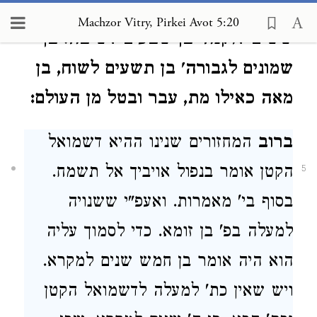
ארבעים לבינה, בן חמשים לעצה, בן
Machzor Vitry, Pirkei Avot 5:20
ששים לזקנה' בן שבעים לשיבה. בן
שמונים לגבורה' בן תשעים לשוח, בן
מאה כאילו מת, עבר ובטל מן העולם:
ברוב
המחזורים שנינו ההיא דשמואל
הקטן אומר בנפול אויביך אל תשמח.
5
בסוף בי' מאמרות. ואעפ"י ששנויה
למעלה בפ' בן זומא. כדי לסמוך עליה
הוא היה אומר בן חמש שנים למקרא.
ויש שאין כת' למעלה לדשמואל הקטן