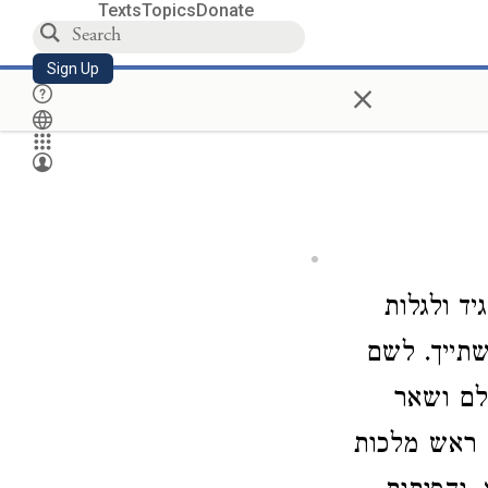
Texts
Topics
Donate
Sign Up
×
יד ולגלות
שתייך. לשם
שלם ושאר
א ראש מלכות