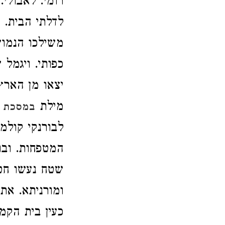
רומי. לאבולי.
לדלתי הבית. מ
משילכו הנמושו
כפותי. ויגמל 
יצאו מן הארץ
מילת
במסכת 
לבורנקי קולמ
המטפחות. ובור
שטח נעשו חטי
ומורניתא. אתן
כעין בית הקמט