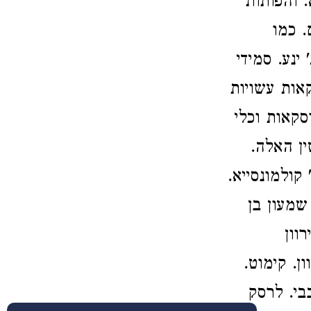
. והפותות
. כמו
ינע. סמידי
קאות עשויות
סקאות וכלי
ין האלה.
קולמונסייא.
 שמעון בן
וון
ן. קימוט.
בבי. לרסק