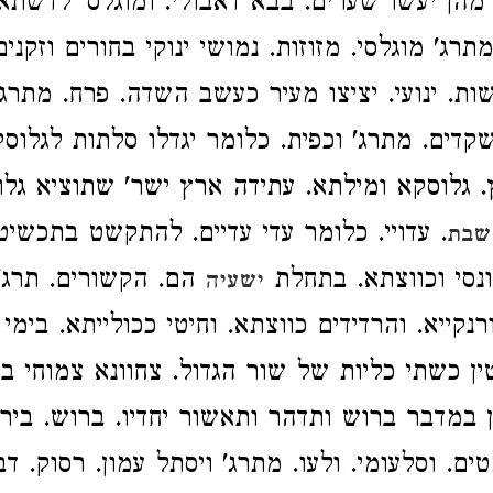
 מהן יעשו שערים. בבא דאבולי. ומוגלס' לדשתא
תרג' מוגלסי. מזוזות. נמושי ינוקי בחורים וזקנים
ת. ינועי. יציצו מעיר כעשב השדה. פרח. מתרג' 
שקדים. מתרג' וכפית. כלומר יגדלו סלתות לגלוס
. גלוסקא ומילתא. עתידה ארץ ישר' שתוציא גלו
. עדויי. כלומר עדי עדיים. להתקשט בתכשיט
שבת
ונסי וכווצתא. בתחלת
הם. הקשורים. תרג' 
ישעיה
נקייא. והרדידים כווצתא. וחיטי ככולייתא. בימי
ן כשתי כליות של שור הגדול. צחוונא צמוחי ביר
 במדבר ברוש ותדהר ותאשור יחדיו. ברוש. בירוו
ים. וסלעומי. ולעו. מתרג' ויסתל עמון. רסוק. ד