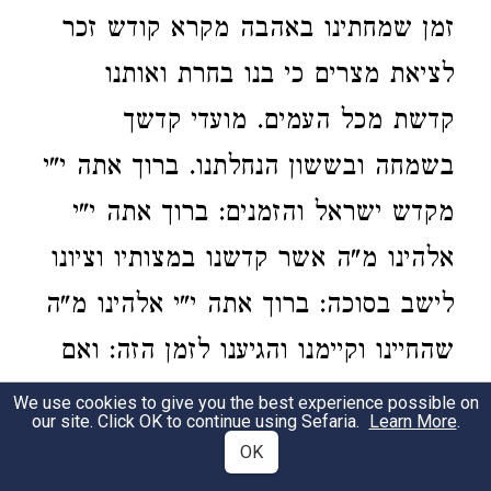
זמן שמחתינו באהבה מקרא קודש זכר
לציאת מצרים כי בנו בחרת ואותנו
קדשת מכל העמים. מועדי קדשך
בשמחה ובששון הנחלתנו. ברוך אתה י"י
מקדש ישראל והזמנים: ברוך אתה י"י
אלהינו מ"ה אשר קדשנו במצותיו וציונו
לישב בסוכה: ברוך אתה י"י אלהינו מ"ה
שהחיינו וקיימנו והגיענו לזמן הזה: ואם
שבת הוא אומ' תחילה ויכולו: בורא פרי
We use cookies to give you the best experience possible on
our site. Click OK to continue using Sefaria.
Learn More
.
הגפן. ואשר בחר בנו. ומוסיף בה. ותתן
OK