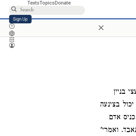
Texts
Topics
Donate
Sign Up
×
י בניין
כול בצינעה
כניס אדם
בד. ואמרי'