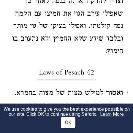
וצריך להרקיד אותה בנפה לאחר כך
שאפילו עירב הגוי את חמיצו עם הקמח
נפה קולטתו. ואפילו בציקו של גוי מותר
ובלבד שידע שלא החמיץ ולא נתערב בו
חימוץ:
Laws of Pesach 42
ואסור
למילש מצות של מצוה בחמרא.
1
או בדובשא. או במשחא. חדא משום
We use cookies to give you the best experience possible on
our site. Click OK to continue using Sefaria.
Learn More
.
דמחמעא. ועוד מפני שנראית כמצה
OK
עשירה. ולחם עוני בעינן וליכא. ואם לש.