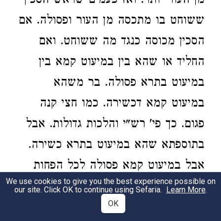
מן העור יותר. ואז פעמים שראש הסכין
ששוחט בו מתכסה מן העור ופסולה. אם
הסכין מכוסה כנגד מה ששוחט. ואם
החליד או שהא בין במיעוט קמא בין
במיעוט בתרא פסולה. בר משהא
במיעוט קמא דכשירה. כמו חצי קנה
פגום. כך פי' רש"י והלכות גדולות. אבל
בתוספתא שהא במיעוט בתרא כשירה.
אבל במיעוט קמא פסולה לכל הפחות
We use cookies to give you the best experience possible on
בוושט. והחליד במיעוט בתרא יכול
our site. Click OK to continue using Sefaria.
Learn More
.
OK
להיות דכשירה. כמו הגרים דכשר: