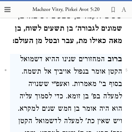
ארבעים לבינה, בן חמשים לעצה, בן
Machzor Vitry, Pirkei Avot 5:20
ששים לזקנה' בן שבעים לשיבה. בן
שמונים לגבורה' בן תשעים לשוח, בן
מאה כאילו מת, עבר ובטל מן העולם:
ברוב
המחזורים שנינו ההיא דשמואל
הקטן אומר בנפול אויביך אל תשמח.
5
בסוף בי' מאמרות. ואעפ"י ששנויה
למעלה בפ' בן זומא. כדי לסמוך עליה
הוא היה אומר בן חמש שנים למקרא.
ויש שאין כת' למעלה לדשמואל הקטן