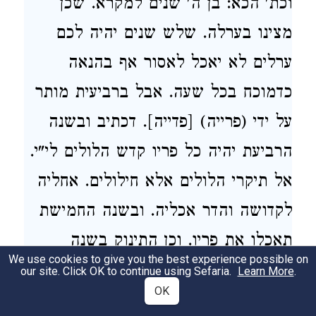
וכת' הכא: בן ה' שנים למקרא. שכן
מצינו בערלה. שלש שנים יהיה לכם
ערלים לא יאכל לאסור אף בהנאה
כדמוכח בכל שעה. אבל ברביעית מותר
על ידי (פרייה) [פדייה]. דכתיב ובשנה
הרביעת יהיה כל פריו קדש הלולים לי"י.
אל תיקרי הלולים אלא חילולים. אחליה
לקדושה והדר אכליה. ובשנה החמישת
תאכלו את פריו. וכן התינוק בשנה
We use cookies to give you the best experience possible on
שלישית יגמל. משעברו עליו שתי שנים.
our site. Click OK to continue using Sefaria.
Learn More
.
OK
שכן דרך לתינוק להניק כ"ד חדש.