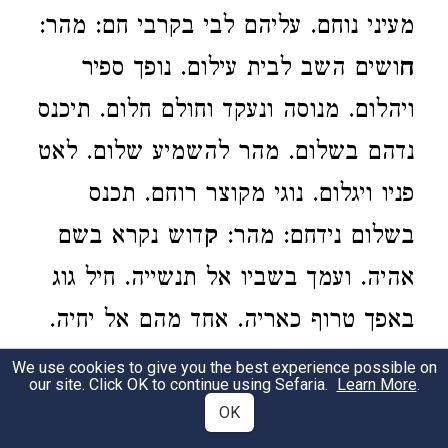
מעיני נוחם. עליהם לבי בקרבי חם: מהר:
ח
ושים השב לבית עילום. נופך ספיר
ויהלום. מנוסה ונעקד וחולם חלום. תיכנס
נדהם בשלום. מהר להשמיע שלום. לאט
פניו ויגלום. נוגי מקוצר רוחם. תכנס
בשלום נידחם: מהר:
ק
דוש נקרא בשם
אהיה. ועמך בשביו אל תנשייה. חיל גוג
באפך טרוף כאריה. אחד מהם אל יחיה.
מקום בל ידעו איה. ושרשם כמק יהיה.
We use cookies to give you the best experience possible on
our site. Click OK to continue using Sefaria.
Learn More
.
ועל בגדיך יז נצחם. ויעלה כאבק פרחם:
OK