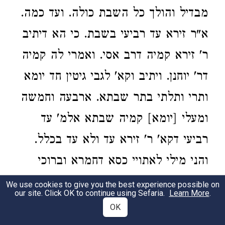
מבדיל והולך כל השבת כולה. ועד כמה.
א"ר זירא עד רביעי בשבת. כי הא דיתיב
ר' זירא קמיה דרב אסי. ואמרי לה קמיה
דר' יוחנן. ויתיב וקא' לגבי גיטין חד יומא
ותרי ותלתי בתר שבתא. ארבעה וחמשה
ומעלי [יומא] קמיה שבתא אלמ' עד
רביעי דקא' ר' זירא עד ולא עד בכלל.
והני מילי לאתויי כסא דחמרא וברוכי
בורא פרי הגפן והמבדיל. אבל לא על
We use cookies to give you the best experience possible on
our site. Click OK to continue using Sefaria.
Learn More
.
האור. דקיימ' לן אין מברכין על האור
OK