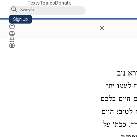
Texts
Topics
Donate
Sign Up
×
רא ניב
 לעמו יתן
ם חיים כלכם
 לטוב: היום
ך. ככת' על