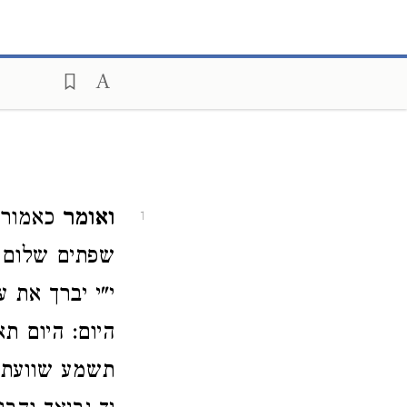
ואומר
כאמור כ
1
שפתים שלום של
י"י יברך את ע
היום: היום תא
תשמע שוועתינ