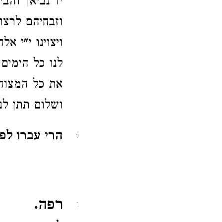
יד נביאך והב
וזבחיהם לרצון
ויצוינו י"י א
לנו כל הימים 
את כל המצוה 
ושלום תתן לנ
הרי עברו לפנ
2
רפה.
1