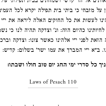
יאותים אל הר קדשי ושמחתים בבית תפילתי עולו
 על מזבחי כי ביתי בית תפילה יקרא לכל העמים
להינו לעשות את כל החוקים האלה ליראה את י"י 
לחיותינו כהיום הזה: ונ' וצדקה תהיה לנו כי נש
הזאת לפני י"י אלהינו כאשר צונו: וצדקה וברכה
ו. ב"א י"י המברך את עמו ישר' בשלום: קדיש:
יך כל סדרי ימי החג יום טוב חולו ושבתו:
Laws of Pesach 110