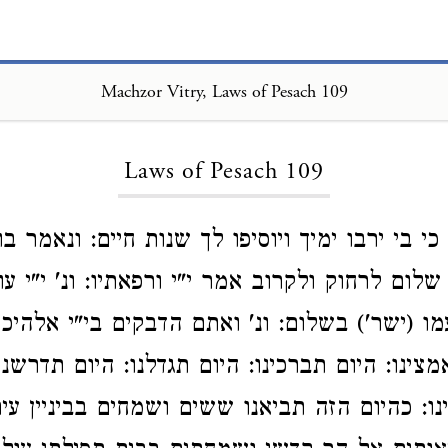
Machzor Vitry, Laws of Pesach 109
Loading...
Laws of Pesach 109
י בי ירבו ימיך ויוסיפו לך שנות חיים: ונאמר בו
ום לרחוק ולקרוב אמר י"י ורפאתיו: ונ' י"י עוז
מו (ישר') בשלום: ונ' ואתם הדבקים בי"י אלהיכ
מצינו: היום תברכינו: היום תגדלנו: היום תדרשנו
ו: כהיום הזה תביאנו ששים ושמחים בביניין עיר