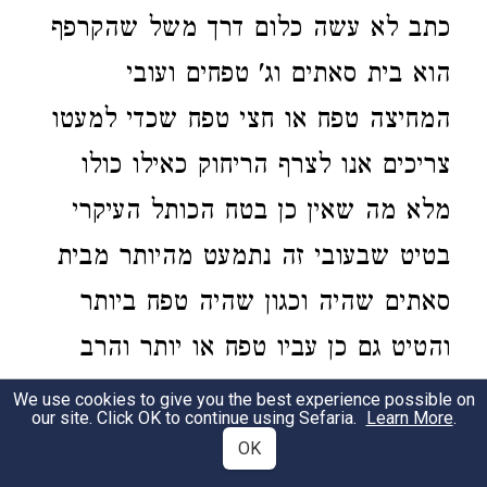
כתב לא עשה כלום דרך משל שהקרפף
הוא בית סאתים וג' טפחים ועובי
המחיצה טפח או חצי טפח שכדי למעטו
צריכים אנו לצרף הריחוק כאילו כולו
מלא מה שאין כן בטח הכותל העיקרי
בטיט שבעובי זה נתמעט מהיותר מבית
סאתים שהיה וכגון שהיה טפח ביותר
והטיט גם כן עביו טפח או יותר והרב
המגיד ז"ל כתב באופן אחר עיין עליו.
We use cookies to give you the best experience possible on
our site. Click OK to continue using Sefaria.
Learn More
.
OK
הרחיק מן התל.
בנוסחא אחרינא כתיבת
2