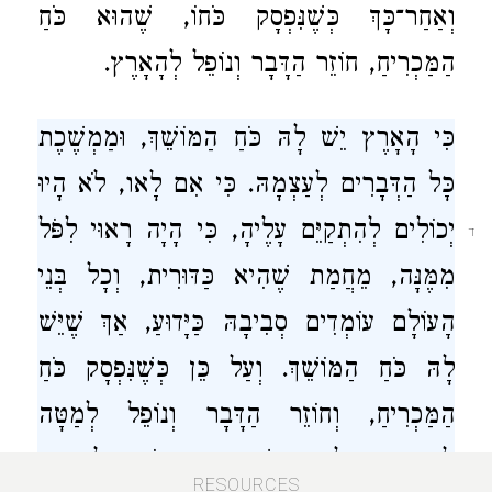
וְאַחַר־כָּךְ כְּשֶׁנִּפְסָק כֹּחוֹ, שֶׁהוּא כֹּחַ
הַמַּכְרִיחַ, חוֹזֵר הַדָּבָר וְנוֹפֵל לְהָאָרֶץ.
כִּי הָאָרֶץ יֵשׁ לָהּ כֹּחַ הַמּוֹשֵׁךְ, וּמַמְשֶׁכֶת
כָּל הַדְּבָרִים לְעַצְמָהּ. כִּי אִם לָאו, לֹא הָיוּ
יְכוֹלִים לְהִתְקַיֵּם עָלֶיהָ, כִּי הָיָה רָאוּי לִפֹּל
ד
מִמֶּנָּה, מֵחֲמַת שֶׁהִיא כַּדּוּרִית, וְכָל בְּנֵי
הָעוֹלָם עוֹמְדִים סְבִיבָהּ כַּיָּדוּעַ, אַךְ שֶׁיֵּשׁ
לָהּ כֹּחַ הַמּוֹשֵׁךְ. וְעַל כֵּן כְּשֶׁנִּפְסָק כֹּחַ
הַמַּכְרִיחַ, וְחוֹזֵר הַדָּבָר וְנוֹפֵל לְמַטָּה
לְהָאָרֶץ, כָּל מַה שֶּׁמִּתְקָרֵב יוֹתֵר לְמַטָּה,
RESOURCES