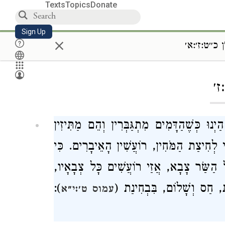
Texts
Topics
Donate
Sign Up
×
 כ״ט:ז׳:א׳
Loa
ז׳
נוּ כְּשֶׁהַדָּמִים מִתְגַּבְּרִין וְהֵם מַתִּיזִין
ֵי לְחִיצַת הַמֹּחִין, רוֹעֲשִׁין הָאֵיבָרִים. כִּי
 הַשַּׂר צָבָא, אֲזַי רוֹעֲשִׁים כָּל צְבָאָיו,
לֶת, חַס וְשָׁלוֹם, בִּבְחִינַת (
):
עמוס ט׳:י״א