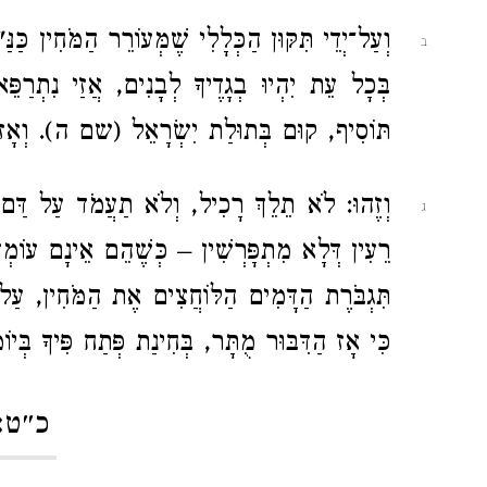
וְעַל־יְדֵי תִּקּוּן הַכְּלָלִי שֶׁמְּעוֹרֵר הַמֹּחִין כַּנַ
ב
בְּכָל עֵת יִהְיוּ בְגָדֶיךָ לְבָנִים, אֲזַי נִתְרַפ
תּוֹסִיף, קוּם בְּתוּלַת יִשְׂרָאֵל (שם ה). וְאָז הַד
וְזֶהוּ: לֹא תֵלֵךְ רָכִיל, וְלֹא תַעֲמֹד עַל דַּם ר
ג
רֵעִין דְּלָא מִתְפָּרְשִׁין – כְּשֶׁהֵם אֵינָם עוֹמְדִי
תִּגְבֹּרֶת הַדָּמִים הַלּוֹחֲצִים אֶת הַמֹּחִין, עַ
כִּי אָז הַדִּבּוּר מֻתָּר, בְּחִינַת פְּתַח פִּיךָ בְּיוֹמו
כ״ט: