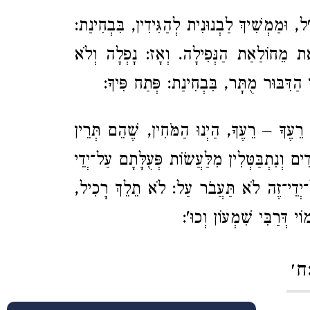
ּ"ל, וּמַמְשִׁיךְ לַבְנוּנִית לְהַגִּידִין, בִּבְחִינַת:
ֵּאת מֵחוֹלַאַת הַנְּפִילָה. וְאָז: נָפְלָה וְלֹא
ִּבּוּר מֻתָּר, בִּבְחִינַת: פְּתַח פִּיךָ:
ֵעֶךָ – רֵעֶךָ, הַיְנוּ הַמֹּחִין, שֶׁהֵם תְּרֵין
ם וְנִתְבַּטְּלִין מִלַּעֲשׂוֹת פְּעֻלָּתָם עַל־יְדֵי
ל־יְדֵי־זֶה לֹא תַּעֲבֹר עַל: לֹא תֵלֵךְ רָכִיל,
ֹי דְּרַבִּי שִׁמְעוֹן וְכוּ':
ח׳