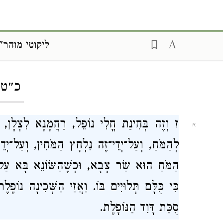
ליקוטי מוהר"ן
ding...
כ״ט:
ז וְזֶה בְּחִינַת חֳלִי נוֹפֵל, רַחֲמָנָא לִצְלָן, הַיְ
א
לְהַמֹּחַ, וְעַל־יְדֵי־זֶה נִלְחָץ הַמֹּחִין, וְעַל־יְד
הַמֹּחַ הוּא שַׂר צָבָא, וּכְשֶׁהַשּׂוֹנֵא בָּא עַל
כִּי כֻּלָּם תְּלוּיִים בּוֹ. וַאֲזַי הַשְּׁכִינָה נוֹפֶ
סֻכַּת דָּוִד הַנּוֹפָלֶת.