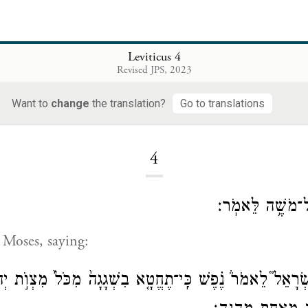
Leviticus 4
Revised JPS, 2023
Want to
change
the translation?
Go to translations
Loading...
4
אֶל־מֹשֶׁ֥ה לֵּאמֹֽר׃
 Moses, saying:
יִשְׂרָאֵל֮ לֵאמֹר֒ נֶ֗פֶשׁ כִּֽי־תֶחֱטָ֤א בִשְׁגָגָה֙ מִכֹּל֙ מִצְוֺ֣ת יְ