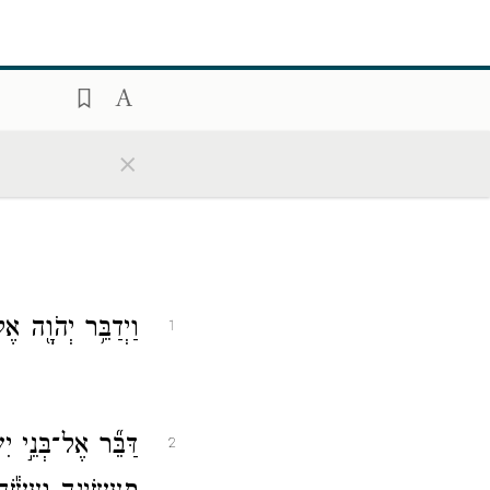
×
וַיְדַבֵּ֥ר יְהֹוָ֖ה 
1
דַּבֵּ֞ר אֶל־בְּנֵ֣י 
2