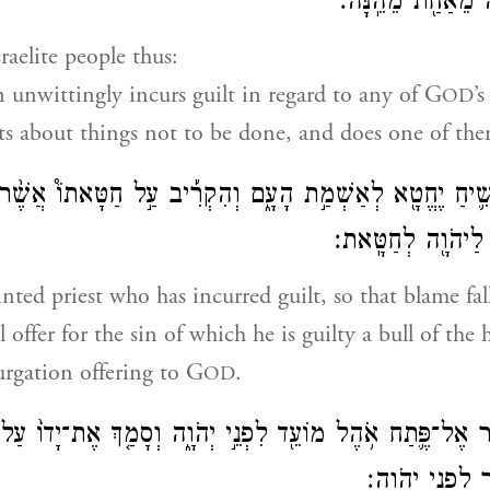
ה מֵאַחַ֖ת מֵהֵֽנָּה׃
raelite people thus:
unwittingly incurs guilt in regard to any of G
’s
OD
about things not to be done, and does one of t
שִׁ֛יחַ יֶחֱטָ֖א לְאַשְׁמַ֣ת הָעָ֑ם וְהִקְרִ֡יב עַ֣ל חַטָּאתוֹ֩ אֲשֶׁ֨ר
 לַיהֹוָ֖ה לְחַטָּֽאת׃
ointed priest who has incurred guilt, so that blame fa
l offer for the sin of which he is guilty a bull of the
urgation offering to G
.
OD
ר אֶל־פֶּ֛תַח אֹ֥הֶל מוֹעֵ֖ד לִפְנֵ֣י יְהֹוָ֑ה וְסָמַ֤ךְ אֶת־יָדוֹ֙ עַל
לִפְנֵ֥י יְהֹוָֽה׃