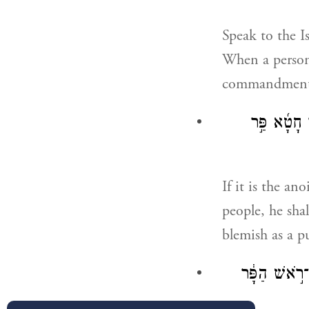
Speak to the Is
When a person 
commandments 
 חָטָ֜א פַּ֣ר
If it is the an
people, he shal
blemish as a p
־רֹ֣אשׁ הַפָּ֔ר