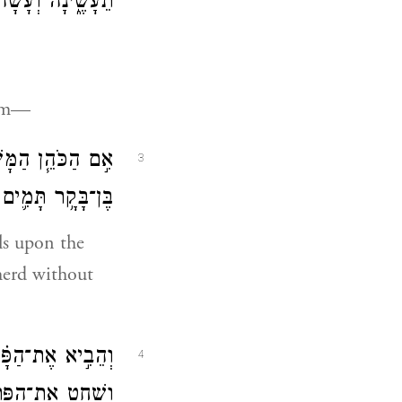
תֵעָשֶׂ֑ינָה וְעָשָׂ֕
hem—
אִ֣ם הַכֹּהֵ֧ן הַמָּ
3
בֶּן־בָּקָ֥ר תָּמִ֛ים
lls upon the
 herd without
וְהֵבִ֣יא אֶת־הַפָּ֗
4
וְשָׁחַ֥ט אֶת־הַפָּ֖ר 