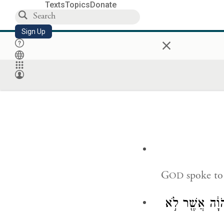
Texts
Topics
Donate
Sign Up
×
G
spoke to
OD
הֹוָ֔ה אֲשֶׁ֖ר לֹ֣א