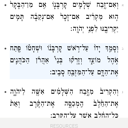
וְאִם־זֶ֥בַח שְׁלָמִ֖ים קׇרְבָּנ֑וֹ אִ֤ם מִן־הַבָּקָר֙
א
ה֣וּא מַקְרִ֔יב אִם־זָכָר֙ אִם־נְקֵבָ֔ה תָּמִ֥ים
יַקְרִיבֶ֖נּוּ לִפְנֵ֥י יְהֹוָֽה׃
וְסָמַ֤ךְ יָדוֹ֙ עַל־רֹ֣אשׁ קׇרְבָּנ֔וֹ וּשְׁחָט֕וֹ פֶּ֖תַח
ב
אֹ֣הֶל מוֹעֵ֑ד וְזָרְק֡וּ בְּנֵי֩ אַהֲרֹ֨ן הַכֹּהֲנִ֧ים
אֶת־הַדָּ֛ם עַל־הַמִּזְבֵּ֖חַ סָבִֽיב׃
וְהִקְרִיב֙ מִזֶּ֣בַח הַשְּׁלָמִ֔ים אִשֶּׁ֖ה לַיהֹוָ֑ה
ג
אֶת־הַחֵ֙לֶב֙ הַֽמְכַסֶּ֣ה אֶת־הַקֶּ֔רֶב וְאֵת֙
כׇּל־הַחֵ֔לֶב אֲשֶׁ֖ר עַל־הַקֶּֽרֶב׃
RESOURCES