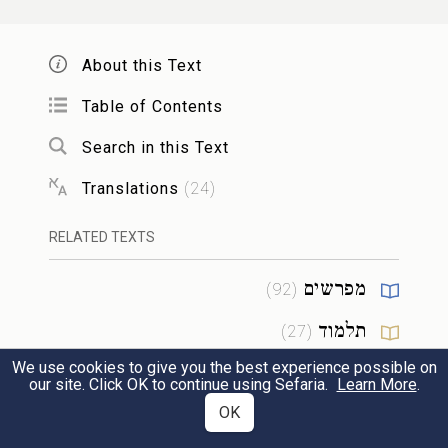
וְאֵת֙ שְׁתֵּ֣י הַכְּלָיֹ֔ת וְאֶת־הַחֵ֙לֶב֙ אֲשֶׁ֣ר עֲלֵהֶ֔ן
ד
אֲשֶׁ֖ר עַל־הַכְּסָלִ֑ים וְאֶת־הַיֹּתֶ֙רֶת֙ עַל־הַכָּבֵ֔ד
About this Text
עַל־הַכְּלָי֖וֹת יְסִירֶֽנָּה׃
Table of Contents
Search in this Text
וְהִקְטִ֨ירוּ אֹת֤וֹ בְנֵֽי־אַהֲרֹן֙ הַמִּזְבֵּ֔חָה
ה
Translations
(
24
)
עַל־הָ֣עֹלָ֔ה אֲשֶׁ֥ר עַל־הָעֵצִ֖ים אֲשֶׁ֣ר עַל־הָאֵ֑שׁ
RELATED TEXTS
אִשֵּׁ֛ה רֵ֥יחַ נִיחֹ֖חַ לַֽיהֹוָֽה׃
{פ}
מפרשים
)
92
(
וְאִם־מִן־הַצֹּ֧אן קׇרְבָּנ֛וֹ לְזֶ֥בַח שְׁלָמִ֖ים לַיהֹוָ֑ה
תלמוד
ו
)
27
(
זָכָר֙ א֣וֹ נְקֵבָ֔ה תָּמִ֖ים יַקְרִיבֶֽנּוּ׃
We use cookies to give you the best experience possible on
מדרש
)
27
(
our site. Click OK to continue using Sefaria.
Learn More
.
OK
הלכה
)
7
(
אִם־כֶּ֥שֶׂב הֽוּא־מַקְרִ֖יב אֶת־קׇרְבָּנ֑וֹ וְהִקְרִ֥יב
ז