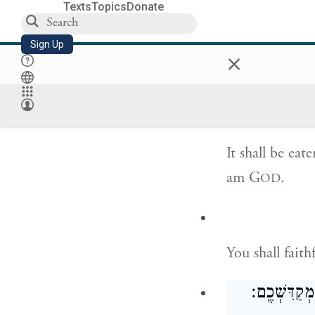
Texts
Topics
Donate
Sign Up
×
When you sacri
acceptable in 
It shall be eat
am G
.
OD
You shall fai
 מְקַדִּשְׁכֶֽם׃