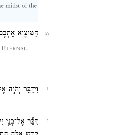
he midst of the
הַמּוֹצִ֤יא אֶתְכֶם֙
33
e E
.
TERNAL
וַיְדַבֵּ֥ר יְהֹוָ֖ה 
1
דַּבֵּ֞ר אֶל־בְּנֵ֤י 
2
קֹ֑דֶשׁ אֵ֥לֶּה הֵ֖ם 