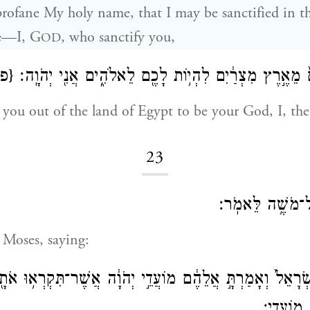
profane My holy name, that I may be sanctified in t
le—I, G
, who sanctify you,
OD
 מֵאֶ֣רֶץ מִצְרַ֔יִם לִהְי֥וֹת לָכֶ֖ם לֵאלֹהִ֑ים אֲנִ֖י יְהֹוָֽה׃
{פ}
you out of the land of Egypt to be your God, I, th
23
אֶל־מֹשֶׁ֥ה לֵּאמֹֽר׃
 Moses, saying:
יִשְׂרָאֵל֙ וְאָמַרְתָּ֣ אֲלֵהֶ֔ם מוֹעֲדֵ֣י יְהֹוָ֔ה אֲשֶׁר־תִּקְרְא֥וּ אֹת
מוֹעֲדָֽי׃