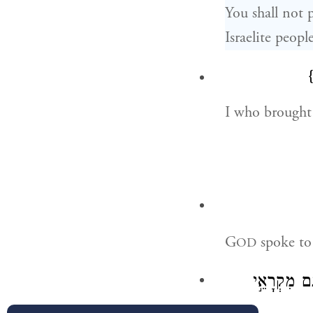
You shall not 
Israelite peop
I who brought 
G
spoke to
OD
ָ֖ם מִקְרָאֵ֣י