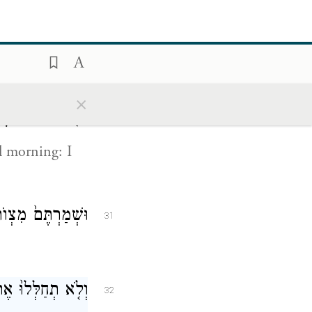
וְכִֽי־תִזְבְּח֥וּ זֶֽבַ
29
o that it may be
×
בַּיּ֤וֹם הַהוּא֙ יֵאָ
30
il morning: I
וּשְׁמַרְתֶּם֙ מִצְוֺת
31
וְלֹ֤א תְחַלְּלוּ֙ אֶת־
32