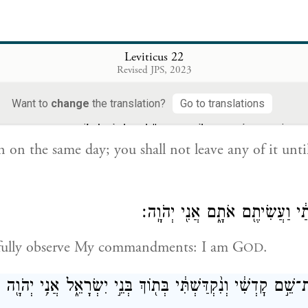
ח־תּוֹדָ֖ה לַיהֹוָ֑ה לִֽרְצֹנְכֶ֖ם תִּזְבָּֽחוּ׃
fice a thanksgiving offering to G
, sacrifice it s
OD
Leviticus 22
Revised JPS, 2023
your favor.
Want to
change
the translation?
Go to translations
כֵ֔ל לֹֽא־תוֹתִ֥ירוּ מִמֶּ֖נּוּ עַד־בֹּ֑קֶר אֲנִ֖י יְהֹוָֽה׃
en on the same day; you shall not leave any of it unt
ַ֔י וַעֲשִׂיתֶ֖ם אֹתָ֑ם אֲנִ֖י יְהֹוָֽה׃
thfully observe My commandments: I am G
.
OD
שֵׁ֣ם קׇדְשִׁ֔י וְנִ֨קְדַּשְׁתִּ֔י בְּת֖וֹךְ בְּנֵ֣י יִשְׂרָאֵ֑ל אֲנִ֥י יְהֹוָ֖ה