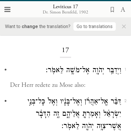
Leviticus 17
Dr. Simon Bernfeld, 1902
×
Want to
change
the translation?
Go to translations
Loading...
17
וַיְדַבֵּ֥ר יְהֹוָ֖ה אֶל־מֹשֶׁ֥ה לֵּאמֹֽר׃
1
Der Herr redete zu Mose also:
דַּבֵּ֨ר אֶֽל־אַהֲרֹ֜ן וְאֶל־בָּנָ֗יו וְאֶל֙ כׇּל־בְּנֵ֣י
2
יִשְׂרָאֵ֔ל וְאָמַרְתָּ֖ אֲלֵיהֶ֑ם זֶ֣ה הַדָּבָ֔ר
אֲשֶׁר־צִוָּ֥ה יְהֹוָ֖ה לֵאמֹֽר׃