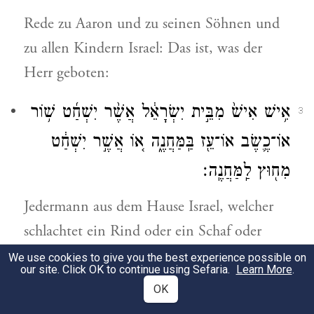
Rede zu Aaron und zu seinen Söhnen und
zu allen Kindern Israel: Das ist, was der
Herr geboten:
אִ֥ישׁ אִישׁ֙ מִבֵּ֣ית יִשְׂרָאֵ֔ל אֲשֶׁ֨ר יִשְׁחַ֜ט שׁ֥וֹר
3
אוֹ־כֶ֛שֶׂב אוֹ־עֵ֖ז בַּֽמַּחֲנֶ֑ה א֚וֹ אֲשֶׁ֣ר יִשְׁחַ֔ט
מִח֖וּץ לַֽמַּחֲנֶֽה׃
Jedermann aus dem Hause Israel, welcher
schlachtet ein Rind oder ein Schaf oder
eine Ziege im Lager, oder der schlachtet
We use cookies to give you the best experience possible on
our site. Click OK to continue using Sefaria.
Learn More
.
außer dem Lager,
OK