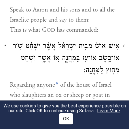
Speak to Aaron and his sons and to all the
Israelite people and say to them:
This is what G
has commanded:
OD
אִ֥ישׁ אִישׁ֙ מִבֵּ֣ית יִשְׂרָאֵ֔ל אֲשֶׁ֨ר יִשְׁחַ֜ט שׁ֥וֹר
3
אוֹ־כֶ֛שֶׂב אוֹ־עֵ֖ז בַּֽמַּחֲנֶ֑ה א֚וֹ אֲשֶׁ֣ר יִשְׁחַ֔ט
מִח֖וּץ לַֽמַּחֲנֶֽה׃
a
Regarding anyone
of the house of Israel
who slaughters an ox or sheep or goat in
the camp, or does so outside the camp,
We use cookies to give you the best experience possible on
our site. Click OK to continue using Sefaria.
Learn More
.
OK
וְאֶל־פֶּ֜תַח אֹ֣הֶל מוֹעֵד֮ לֹ֣א הֱבִיאוֹ֒ לְהַקְרִ֤יב
4