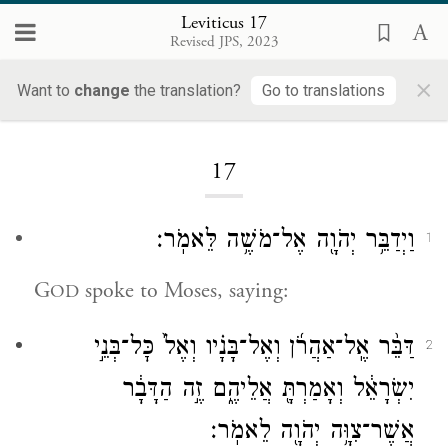
Leviticus 17
Revised JPS, 2023
×
Want to
change
the translation?
Go to translations
Loading...
17
וַיְדַבֵּ֥ר יְהֹוָ֖ה אֶל־מֹשֶׁ֥ה לֵּאמֹֽר׃
1
G
spoke to Moses, saying:
OD
דַּבֵּ֨ר אֶֽל־אַהֲרֹ֜ן וְאֶל־בָּנָ֗יו וְאֶל֙ כׇּל־בְּנֵ֣י
2
יִשְׂרָאֵ֔ל וְאָמַרְתָּ֖ אֲלֵיהֶ֑ם זֶ֣ה הַדָּבָ֔ר
אֲשֶׁר־צִוָּ֥ה יְהֹוָ֖ה לֵאמֹֽר׃