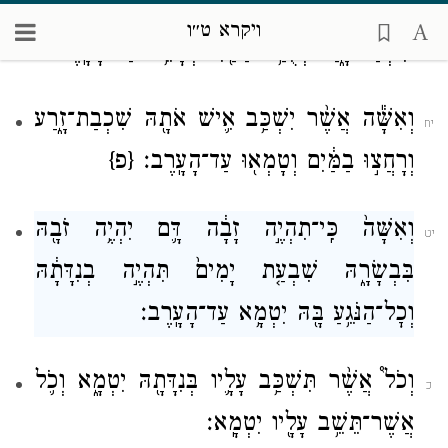
וְכׇל־בֶּ֣גֶד וְכׇל־ע֔וֹר אֲשֶׁר־יִהְיֶ֥ה עָלָ֖יו
יז
ויקרא ט״ו
שִׁכְבַת־זָ֑רַע וְכֻבַּ֥ס בַּמַּ֖יִם וְטָמֵ֥א עַד־הָעָֽרֶב׃
וְאִשָּׁ֕ה אֲשֶׁ֨ר יִשְׁכַּ֥ב אִ֛ישׁ אֹתָ֖הּ שִׁכְבַת־זָ֑רַע
יח
וְרָחֲצ֣וּ בַמַּ֔יִם וְטָמְא֖וּ עַד־הָעָֽרֶב׃
{פ}
וְאִשָּׁה֙ כִּֽי־תִהְיֶ֣ה זָבָ֔ה דָּ֛ם יִהְיֶ֥ה זֹבָ֖הּ
יט
בִּבְשָׂרָ֑הּ שִׁבְעַ֤ת יָמִים֙ תִּהְיֶ֣ה בְנִדָּתָ֔הּ
וְכׇל־הַנֹּגֵ֥עַ בָּ֖הּ יִטְמָ֥א עַד־הָעָֽרֶב׃
וְכֹל֩ אֲשֶׁ֨ר תִּשְׁכַּ֥ב עָלָ֛יו בְּנִדָּתָ֖הּ יִטְמָ֑א וְכֹ֛ל
כ
אֲשֶׁר־תֵּשֵׁ֥ב עָלָ֖יו יִטְמָֽא׃