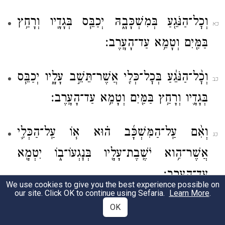
וְכׇל־הַנֹּגֵ֖עַ בְּמִשְׁכָּבָ֑הּ יְכַבֵּ֧ס בְּגָדָ֛יו וְרָחַ֥ץ
כא
בַּמַּ֖יִם וְטָמֵ֥א עַד־הָעָֽרֶב׃
וְכׇ֨ל־הַנֹּגֵ֔עַ בְּכׇל־כְּלִ֖י אֲשֶׁר־תֵּשֵׁ֣ב עָלָ֑יו יְכַבֵּ֧ס
כב
בְּגָדָ֛יו וְרָחַ֥ץ בַּמַּ֖יִם וְטָמֵ֥א עַד־הָעָֽרֶב׃
וְאִ֨ם עַֽל־הַמִּשְׁכָּ֜ב ה֗וּא א֧וֹ עַֽל־הַכְּלִ֛י
כג
אֲשֶׁר־הִ֥וא יֹשֶֽׁבֶת־עָלָ֖יו בְּנׇגְעוֹ־ב֑וֹ יִטְמָ֖א
עַד־הָעָֽרֶב׃
We use cookies to give you the best experience possible on
our site. Click OK to continue using Sefaria.
Learn More
.
וְאִ֡ם שָׁכֹב֩ יִשְׁכַּ֨ב אִ֜ישׁ אֹתָ֗הּ וּתְהִ֤י נִדָּתָהּ֙
OK
כד