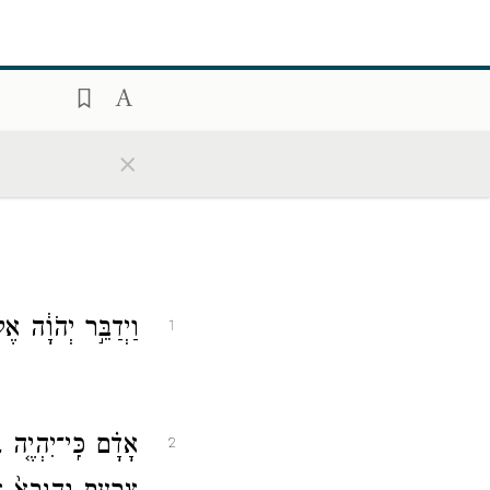
×
וַיְדַבֵּ֣ר יְהֹוָ֔ה 
1
אָדָ֗ם כִּֽי־יִהְיֶ֤ה 
2