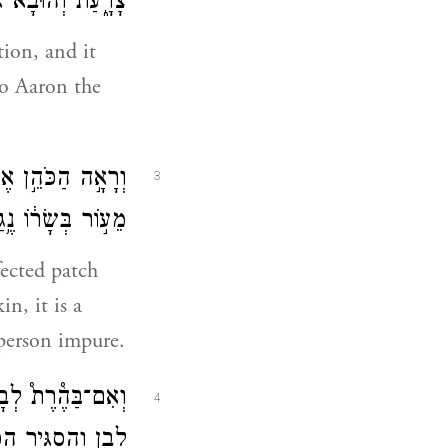
צָרָ֑עַת וְהוּבָא֙ אֶ
tion, and it
o Aaron the
וְרָאָ֣ה הַכֹּהֵ֣ן אֶת־
3
מֵע֣וֹר בְּשָׂר֔וֹ נֶ֥
fected patch
n, it is a
 person impure.
וְאִם־בַּהֶ֩רֶת֩ לְבָ
4
לָבָ֑ן וְהִסְגִּ֧יר הַ