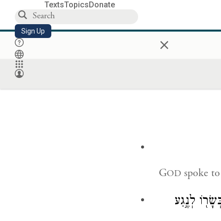
Texts
Topics
Donate
Sign Up
×
G
spoke to
OD
ָׂר֖וֹ לְנֶ֣גַע