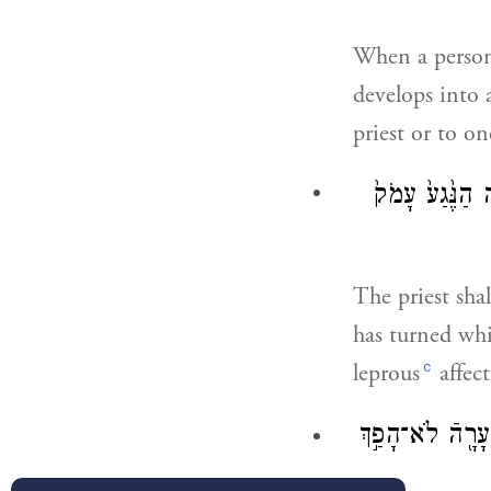
When a person
develops into a
priest or to on
 הַנֶּ֙גַע֙ עָמֹק֙
The priest shal
has turned whi
c
leprous
affect
עָרָ֖הֿ לֹא־הָפַ֣ךְ