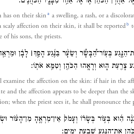
ל־אַהֲרֹ֣ן הַכֹּהֵ֔ן א֛וֹ אֶל־אַחַ֥ד מִבָּנָ֖יו הַכֹּהֲנִֽים׃
a
 has on their skin
a swelling, a rash, or a discolora
b
 scaly affection on their skin, it shall be reported
t
e of his sons, the priests.
הַנֶּ֣גַע בְּעֽוֹר־הַ֠בָּשָׂ֠ר וְשֵׂעָ֨ר בַּנֶּ֜גַע הָפַ֣ךְ
׀
לָבָ֗ן וּמַרְאֵ֤ה
גַע צָרַ֖עַת ה֑וּא וְרָאָ֥הוּ הַכֹּהֵ֖ן וְטִמֵּ֥א אֹתֽוֹ׃
l examine the affection on the skin: if hair in the af
te and the affection appears to be deeper than the ski
ion; when the priest sees it, he shall pronounce the
נָ֨ה הִ֜וא בְּע֣וֹר בְּשָׂר֗וֹ וְעָמֹק֙ אֵין־מַרְאֶ֣הָ מִן־הָע֔וֹר וּשְׂ
כֹּהֵ֛ן אֶת־הַנֶּ֖גַע שִׁבְעַ֥ת יָמִֽים׃