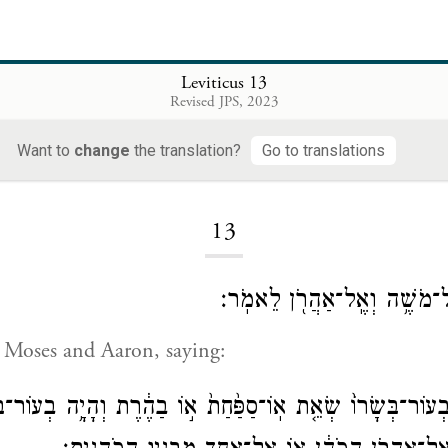
Leviticus 13
Revised JPS, 2023
Want to
change
the translation?
Go to translations
Loading...
13
אֶל־מֹשֶׁ֥ה וְאֶֽל־אַהֲרֹ֖ן לֵאמֹֽר׃
 Moses and Aaron, saying:
בְעוֹר־בְּשָׂרוֹ֙ שְׂאֵ֤ת אֽוֹ־סַפַּ֙חַת֙ א֣וֹ בַהֶ֔רֶת וְהָיָ֥ה בְעוֹר־בְּש