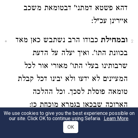
דהא פשטא דמתני' דבטומאת משכב
איירינן עכ"ל:
ובמחילת
כבודו הרב נשתבש כאן מאד
2
בכוונת התו'. ואיך יעלה על הדעת
שרבותינו בעלי התו' מאורי אור לכל
המעיינים לא ידעו ולא יבינו דכל קבלת
טומאה פוסלת לסכך. וכל ההלכה
הארוכה שבכאן בגמרא מוכחת כן:
We use cookies to give you the best experience possible on
our site. Click OK to continue using Sefaria.
Learn More
.
ולא
עוד שלדבריו צריך שיאמר ג"כ שלא
3
OK
הבינו צורת המשנה כלל. שאם כן