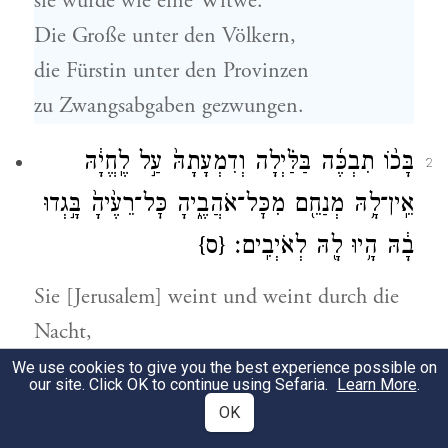
sie wurde wie eine Witwe.
Die Große unter den Völkern,
die Fürstin unter den Provinzen
zu Zwangsabgaben gezwungen.
בָּכ֨וֹ תִבְכֶּ֜ה בַּלַּ֗יְלָה וְדִמְעָתָהּ֙ עַ֣ל לֶֽחֱיָ֔הּ
2
אֵֽין־לָ֥הּ מְנַחֵ֖ם מִכׇּל־אֹהֲבֶ֑יהָ כׇּל־רֵעֶ֙יהָ֙ בָּ֣גְדוּ
בָ֔הּ הָ֥יוּ לָ֖הּ לְאֹיְבִֽים׃
{ס}
Sie [Jerusalem] weint und weint durch die
Nacht,
ihre Tränen über ihren Wangen.
We use cookies to give you the best experience possible on
our site. Click OK to continue using Sefaria.
Learn More
.
Sie hat keinen Tröster
OK
unter all ihren [politischen] Freunden.