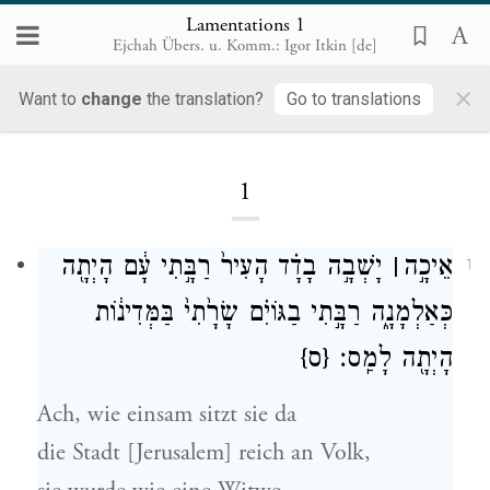
Lamentations 1
Ejchah Übers. u. Komm.: Igor Itkin [de]
×
Lamentations
Want to
change
the translation?
Go to translations
1
אֵיכָ֣ה
׀
יָשְׁבָ֣ה בָדָ֗ד הָעִיר֙ רַבָּ֣תִי עָ֔ם הָיְתָ֖ה
1
כְּאַלְמָנָ֑ה רַבָּ֣תִי בַגּוֹיִ֗ם שָׂרָ֙תִי֙ בַּמְּדִינ֔וֹת
הָיְתָ֖ה לָמַֽס׃
{ס}
Ach, wie einsam sitzt sie da
die Stadt [Jerusalem] reich an Volk,