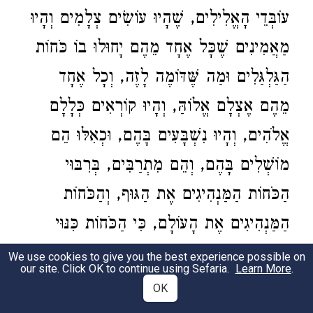
עוֹבְּדֵי הָאֱלִילִים, שֶׁהָיוּ עוֹשִׂים צְלָמִים וְהָיוּ
מַאֲמִינִים שֶׁכָּל אֶחָד מֵהֶם יָחוּלוּ בוֹ כֹּחוֹת
הַגַּלְגַּלִים וּמַה שֶּׁדּוֹמֶה לָזֶה, וְכָל אֶחָד
מֵהֶם אֶצְלָם אֱלוֹהַּ, וְהָיוּ קוֹרְאִים כְּלָלָם
אֱלֹהִים, וְהָיוּ נִשְׁבָּעִים בָּהֶם, וּכְאִלּוּ הֵם
מוֹשְׁלִים בָּהֶם, וְהֵם מִתְרַבִּים, בְּרִבּוּי
הַכֹּחוֹת הַמַּנְהִיגִים אֶת הַגּוּף, וְהַכֹּחוֹת
הַמַּנְהִיגִים אֶת הָעוֹלָם, כִּי הַכֹּחוֹת כִּנּוּי
לְסִבּוֹת הַתְּנוּעוֹת, כִּי כָל תְּנוּעָה הִיא בָאָה
We use cookies to give you the best experience possible on
our site. Click OK to continue using Sefaria.
Learn More
.
מִכֹּחַ זוּלָתִי כֹחַ הַתְּנוּעָה הָאַחֶרֶת, כִּי גַלְגַּל
OK