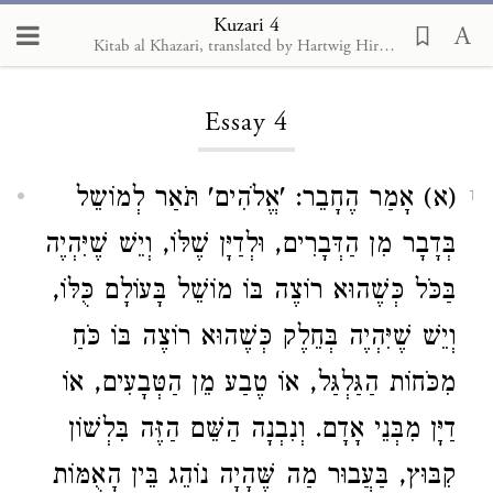
Kuzari 4
Kitab al Khazari, translated by Hartwig Hirschfeld, 1905
Loading...
Essay 4
(א) אָמַר הֶחָבֵר: 'אֱלֹהִים' תֹּאַר לְמוֹשֵל
1
בְּדָבָר מִן הַדְּבָרִים, וּלְדַיָּן שֶׁלּוֹ, וְיֵשׁ שֶׁיִּהְיֶה
בַּכֹּל כְּשֶׁהוּא רוֹצֶה בּוֹ מוֹשֵׁל בָּעוֹלָם כֻּלּוֹ,
וְיֵשׁ שֶׁיִּהְיֶה בְּחֵלֶק כְּשֶׁהוּא רוֹצֶה בּוֹ כֹּחַ
מִכֹּחוֹת הַגַּלְגַּל, אוֹ טֶבַע מֵן הַטְּבָעִים, אוֹ
דַיָּן מִבְּנֵי אָדָם. וְנִבְנָה הַשֵּׁם הַזֶּה בִּלְשׁוֹן
קִבּוּץ, בַּעֲבוּר מַה שֶּׁהָיָה נוֹהֵג בֵּין הָאֻמּוֹת